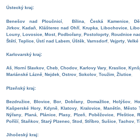
Ústecký kraj:
Benešov nad Ploučnicí
,
Bílina
,
Česká Kamenice
,
Dě
Jirkov
,
Kadaň
,
Klášterec nad Ohří
,
Krupka
,
Libochovice
,
Lib
Louny
,
Lovosice
,
Most
,
Podbořany
,
Postoloprty
,
Roudnice na
Štětí
,
Teplice
,
Ústí nad Labem
,
Úštěk
,
Varnsdorf
,
Vejprty
,
Velké
Karlovarský kraj:
Aš
,
Horní Slavkov
,
Cheb
,
Chodov
,
Karlovy Vary
,
Kraslice
,
Kynš
Mariánské Lázně
,
Nejdek
,
Ostrov
,
Sokolov
,
Toužim
,
Žlutice
.
Plzeňský kraj:
Bezdružice
,
Blovice
,
Bor
,
Dobřany
,
Domažlice
,
Holýšov
,
Ho
Kašperské Hory
,
Kdyně
,
Klatovy
,
Kralovice
,
Manětín
,
Město 
Nýřany
,
Planá
,
Plánice
,
Plasy
,
Plzeň
,
Poběžovice
,
Přeštice
,
R
Poříčí
,
Staňkov
,
Starý Plzenec
,
Stod
,
Stříbro
,
Sušice
,
Tachov
,
T
Jihočeský kraj: