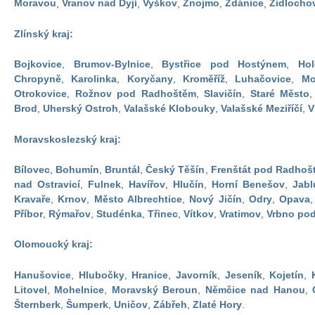
Moravou
,
Vranov nad Dyjí
,
Vyškov
,
Znojmo
,
Ždánice
,
Židlocho
Zlínský kraj:
Bojkovice
,
Brumov-Bylnice
,
Bystřice pod Hostýnem
,
Hol
Chropyně
,
Karolinka
,
Koryčany
,
Kroměříž
,
Luhačovice
,
Mo
Otrokovice
,
Rožnov pod Radhoštěm
,
Slavičín
,
Staré Město
Brod
,
Uherský Ostroh
,
Valašské Klobouky
,
Valašské Meziříčí
,
V
Moravskoslezský kraj:
Bílovec
,
Bohumín
,
Bruntál
,
Český Těšín
,
Frenštát pod Radhoš
nad Ostravicí
,
Fulnek
,
Havířov
,
Hlučín
,
Horní Benešov
,
Jabl
Kravaře
,
Krnov
,
Město Albrechtice
,
Nový Jičín
,
Odry
,
Opava
Příbor
,
Rýmařov
,
Studénka
,
Třinec
,
Vítkov
,
Vratimov
,
Vrbno po
Olomoucký kraj:
Hanušovice
,
Hlubočky
,
Hranice
,
Javorník
,
Jeseník
,
Kojetín
,
Litovel
,
Mohelnice
,
Moravský Beroun
,
Němčice nad Hanou
,
Šternberk
,
Šumperk
,
Uničov
,
Zábřeh
,
Zlaté Hory
.