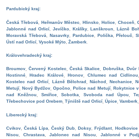
Pardubický kraj:
Česká Třebová
,
Heřmanův Městec
,
Hlinsko
,
Holice
,
Choceň
,
Jablonné nad Orlicí
,
Jevíčko
,
Králíky
,
Lanškroun
,
Lázně Bo
Moravská Třebová
,
Nasavrky
,
Pardubice
,
Polička
,
Přelouč
,
S
Ústí nad Orlicí
,
Vysoké Mýto
,
Žamberk
.
Královehradecký kraj:
Broumov
,
Červený Kostelec
,
Česká Skalice
,
Dobruška
,
Dvůr 
Hostinné
,
Hradec Králové
,
Hronov
,
Chlumec nad Cidlinou
Kostelec nad Orlicí
,
Lázně Bělohrad
,
Náchod
,
Nechanice
,
N
Metují
,
Nový Bydžov
,
Opočno
,
Police nad Metují
,
Rokytnice v
nad Kněžnou
,
Smiřice
,
Sobotka
,
Svoboda nad Úpou
,
Te
Třebechovice pod Orebem
,
Týniště nad Orlicí
,
Úpice
,
Vamberk
Liberecký kraj:
Cvikov
,
Česká Lípa
,
Český Dub
,
Doksy
,
Frýdlant
,
Hodkovice
Nisou
,
Chrastava
,
Jablonec nad Nisou
,
Jablonné v Podj