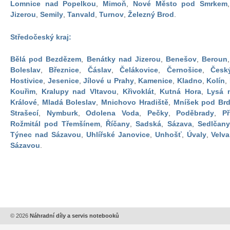
Lomnice nad Popelkou
,
Mimoň
,
Nové Město pod Smrkem
Jizerou
,
Semily
,
Tanvald
,
Turnov
,
Železný Brod
.
Středočeský kraj:
Bělá pod Bezdězem
,
Benátky nad Jizerou
,
Benešov
,
Beroun
Boleslav
,
Březnice
,
Čáslav
,
Čelákovice
,
Černošice
,
Česk
Hostivice
,
Jesenice
,
Jílové u Prahy
,
Kamenice
,
Kladno
,
Kolín
,
Kouřim
,
Kralupy nad Vltavou
,
Křivoklát
,
Kutná Hora
,
Lysá 
Králové
,
Mladá Boleslav
,
Mnichovo Hradiště
,
Mníšek pod Br
Strašecí
,
Nymburk
,
Odolena Voda
,
Pečky
,
Poděbrady
,
Př
Rožmitál pod Třemšínem
,
Říčany
,
Sadská
,
Sázava
,
Sedlčany
Týnec nad Sázavou
,
Uhlířské Janovice
,
Unhošť
,
Úvaly
,
Velva
Sázavou
.
© 2026
Náhradní díly a servis notebooků