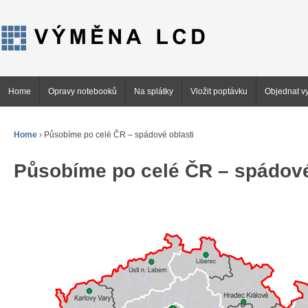
Home
Opravy notebooků
Na splátky
Vložit poptávku
Objednat vy
Home
›
Působíme po celé ČR – spádové oblasti
Působíme po celé ČR – spádové