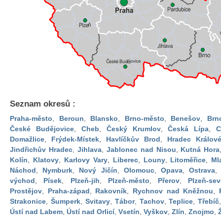
Seznam okresů :
Praha-město
,
Beroun
,
Blansko
,
Brno-město
,
Benešov
,
Brn
České Budějovice
,
Cheb
,
Český Krumlov
,
Česká Lípa
,
C
Domažlice
,
Frýdek-Místek
,
Havlíčkův Brod
,
Hradec Králov
Jindřichův Hradec
,
Jihlava
,
Jablonec nad Nisou
,
Kutná Hora
Kolín
,
Klatovy
,
Karlovy Vary
,
Liberec
,
Louny
,
Litoměřice
,
Ml
Náchod
,
Nymburk
,
Nový Jičín
,
Olomouc
,
Opava
,
Ostrava
východ
,
Písek
,
Plzeň-jih
,
Plzeň-město
,
Přerov
,
Plzeň-sev
Prostějov
,
Praha-západ
,
Rakovník
,
Rychnov nad Kněžnou
,
Strakonice
,
Šumperk
,
Svitavy
,
Tábor
,
Tachov
,
Teplice
,
Třebíč
Ústí nad Labem
,
Ústí nad Orlicí
,
Vsetín
,
Vyškov
,
Zlín
,
Znojmo
,