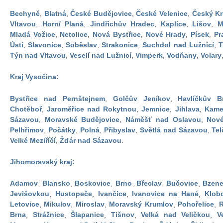
Bechyně
,
Blatná
,
České Budějovice
,
České Velenice
,
Český K
Vltavou
,
Horní Planá
,
Jindřichův Hradec
,
Kaplice
,
Lišov
,
M
Mladá Vožice
,
Netolice
,
Nová Bystřice
,
Nové Hrady
,
Písek
,
Pr
Ústí
,
Slavonice
,
Soběslav
,
Strakonice
,
Suchdol nad Lužnicí
,
T
Týn nad Vltavou
,
Veselí nad Lužnicí
,
Vimperk
,
Vodňany
,
Volary
Kraj Vysočina:
Bystřice nad Pernštejnem
,
Golčův Jeníkov
,
Havlíčkův B
Chotěboř
,
Jaroměřice nad Rokytnou
,
Jemnice
,
Jihlava
,
Kame
Sázavou
,
Moravské Budějovice
,
Náměšť nad Oslavou
,
Nov
Pelhřimov
,
Počátky
,
Polná
,
Přibyslav
,
Světlá nad Sázavou
,
Tel
Velké Meziříčí
,
Žďár nad Sázavou
.
Jihomoravský kraj:
Adamov
,
Blansko
,
Boskovice
,
Brno
,
Břeclav
,
Bučovice
,
Bzen
Jevišovkou
,
Hustopeče
,
Ivančice
,
Ivanovice na Hané
,
Klob
Letovice
,
Mikulov
,
Miroslav
,
Moravský Krumlov
,
Pohořelice
,
R
Brna
,
Strážnice
,
Šlapanice
,
Tišnov
,
Velká nad Veličkou
,
V