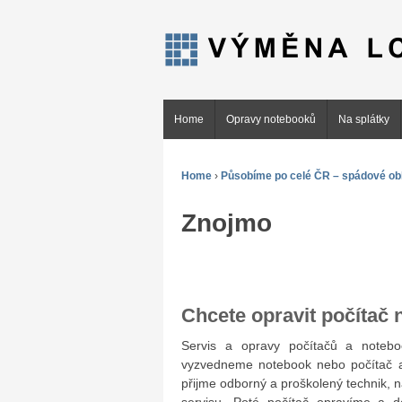
Home
Opravy notebooků
Na splátky
Home
›
Působíme po celé ČR – spádové obl
Znojmo
Chcete opravit počítač
Servis a opravy počítačů a not
vyzvedneme notebook nebo počítač a
přijme odborný a proškolený technik, 
servisu. Poté počítač opravíme a 