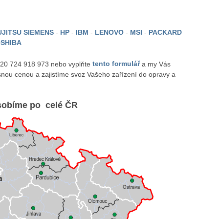
JITSU SIEMENS
-
HP
-
IBM
-
LENOVO
-
MSI
-
PACKARD
SHIBA
 420 724 918 973 nebo vyplňte
tento formulář
a my Vás
nou cenou a zajistíme svoz Vašeho zařízení do opravy a
obíme po celé ČR