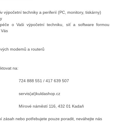
v výpočetní techniky a periferií (PC, monitory, tiskárny)
ky
péče o Vaši výpočetní techniku, síť a software formou
o Vás
tových modemů a routerů
ktovat na:
724 888 551 / 417 639 507
servis(at)kuldashop.cz
Mírové náměstí 116, 432 01 Kadaň
ní zásah nebo potřebujete pouze poradit, neváhejte nás