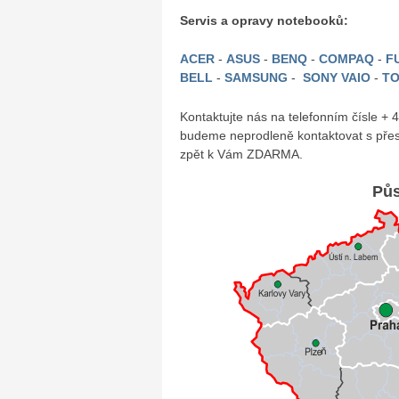
Servis a opravy notebooků:
ACER
-
ASUS
-
BENQ
-
COMPAQ
-
FU
BELL
-
SAMSUNG
-
SONY VAIO
-
TO
Kontaktujte nás na telefonním čísle +
budeme neprodleně kontaktovat s přes
zpět k Vám ZDARMA.
Půs