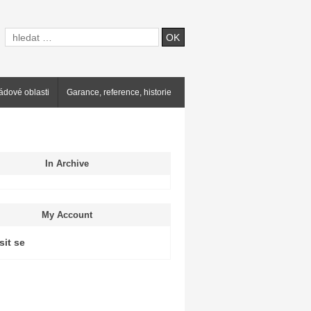
ádové oblasti
Garance, reference, historie
In Archive
My Account
sit se