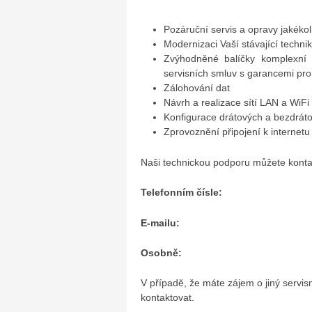
Pozáruční servis a opravy jakékoli
Modernizaci Vaší stávající techni
Zvýhodněné balíčky komplexní 
servisních smluv s garancemi pr
Zálohování dat
Návrh a realizace sítí LAN a WiFi
Konfigurace drátových a bezdrá
Zprovoznění připojení k internetu
Naši technickou podporu můžete konta
Telefonním čísle:
E-mailu:
Osobně:
V případě, že máte zájem o jiný servis
kontaktovat.