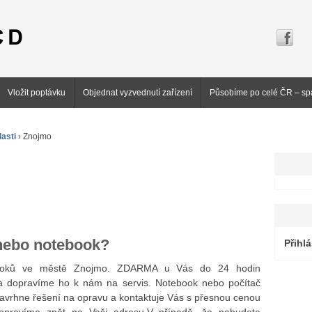
Vložit poptávku
Objednat vyzvednutí zařízení
Působíme po celé ČR – sp
asti
›
Znojmo
 nebo notebook?
Přihlá
ebooků ve městě Znojmo. ZDARMA u Vás do 24 hodin
 dopravíme ho k nám na servis. Notebook nebo počítač
navrhne řešení na opravu a kontaktuje Vás s přesnou cenou
dopravíme zpět na Vaši adresu.V případě, že nebudete