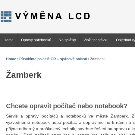
Home
Opravy notebooků
Na splátky
Vložit poptávku
Objednat vy
Home
›
Působíme po celé ČR – spádové oblasti
›
Žamberk
Žamberk
Chcete opravit počítač nebo notebook?
Servis a opravy počítačů a notebooků ve městě Žamberk.
vyzvedneme notebook nebo počítač a dopravíme ho k nám na se
přijme odborný a proškolený technik, navrhne řešení na opravu a 
servisu. Poté počítač opravíme a dopravíme zpět na Vaši ad