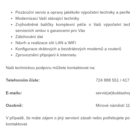
Pozáruční servis a opravy jakékoliv výpočetní techniky a perifer
Modernizaci Vaší stávající techniky
Zvýhodněné balíčky komplexní péče o Vaši výpočetní tech
servisních smluv s garancemi pro Vás
Zálohování dat
Návrh a realizace sítí LAN a WiFi
Konfigurace drátových a bezdrátových modemů a routerů
Zprovoznění připojení k internetu
Naši technickou podporu můžete kontaktovat na:
Telefonním čísle:
724 888 551 / 417
E-mailu:
servis(at)kuldasho
Osobně:
Mírové náměstí 1
V případě, že máte zájem o jiný servisní zásah nebo potřebujete po
kontaktovat.