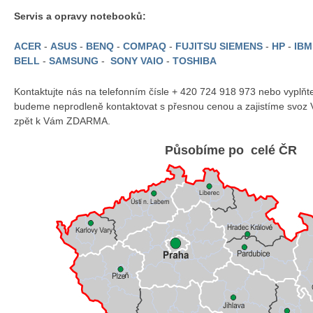
Servis a opravy notebooků:
ACER
-
ASUS
-
BENQ
-
COMPAQ
-
FUJITSU SIEMENS
-
HP
-
IB
BELL
-
SAMSUNG
-
SONY VAIO
-
TOSHIBA
Kontaktujte nás na telefonním čísle + 420 724 918 973 nebo vyplň
budeme neprodleně kontaktovat s přesnou cenou a zajistíme svoz 
zpět k Vám ZDARMA.
Působíme po celé ČR