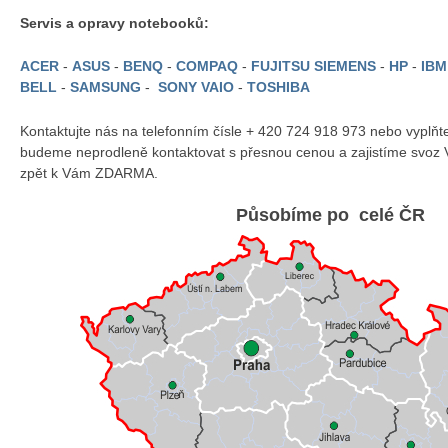
Servis a opravy notebooků:
ACER
-
ASUS
-
BENQ
-
COMPAQ
-
FUJITSU SIEMENS
-
HP
-
IB
BELL
-
SAMSUNG
-
SONY VAIO
-
TOSHIBA
Kontaktujte nás na telefonním čísle + 420 724 918 973 nebo vyplň
budeme neprodleně kontaktovat s přesnou cenou a zajistíme svoz 
zpět k Vám ZDARMA.
Působíme po celé ČR