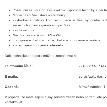
Pozáruční servis a opravy jakékoliv výpočetní techniky a perifer
Modernizaci Vaší stávající techniky
Zvýhodněné balíčky komplexní péče o Vaši výpočetní tech
servisních smluv s garancemi pro Vás
Zálohování dat
Návrh a realizace sítí LAN a WiFi
Konfigurace drátových a bezdrátových modemů a routerů
Zprovoznění připojení k internetu
Naši technickou podporu můžete kontaktovat na:
Telefonním čísle:
724 888 551 / 417
E-mailu:
servis(at)kuldasho
Osobně:
Mírové náměstí 1
V případě, že máte zájem o jiný servisní zásah nebo potřebujete po
kontaktovat.