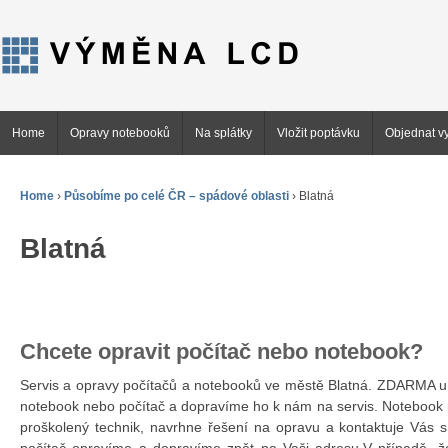
Home
Opravy notebooků
Na splátky
Vložit poptávku
Objednat vy
Home
›
Působíme po celé ČR – spádové oblasti
›
Blatná
Blatná
Chcete opravit počítač nebo notebook?
Servis a opravy počítačů a notebooků ve městě Blatná. ZDARMA 
notebook nebo počítač a dopravíme ho k nám na servis. Notebook 
proškolený technik, navrhne řešení na opravu a kontaktuje Vás 
počítač opravíme a dopravíme zpět na Vaši adresu.V případě, ž