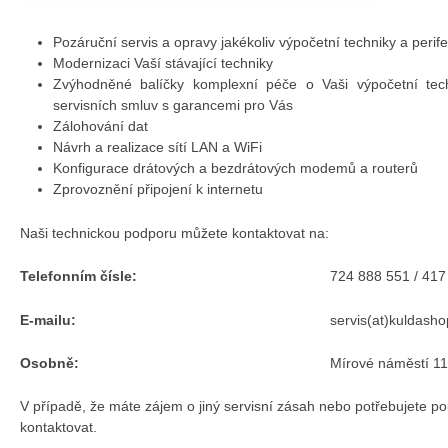
Pozáruční servis a opravy jakékoliv výpočetní techniky a perifer
Modernizaci Vaší stávající techniky
Zvýhodněné balíčky komplexní péče o Vaši výpočetní tech
servisních smluv s garancemi pro Vás
Zálohování dat
Návrh a realizace sítí LAN a WiFi
Konfigurace drátových a bezdrátových modemů a routerů
Zprovoznění připojení k internetu
Naši technickou podporu můžete kontaktovat na:
Telefonním čísle:
724 888 551 / 417
E-mailu:
servis(at)kuldasho
Osobně:
Mírové náměstí 1
V případě, že máte zájem o jiný servisní zásah nebo potřebujete po
kontaktovat.