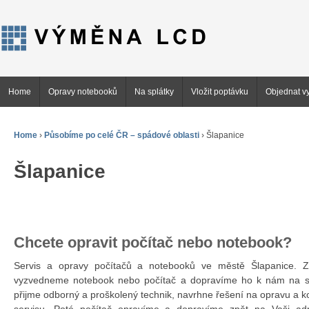
Home
Opravy notebooků
Na splátky
Vložit poptávku
Objednat vy
Home
›
Působíme po celé ČR – spádové oblasti
›
Šlapanice
Šlapanice
Chcete opravit počítač nebo notebook?
Servis a opravy počítačů a notebooků ve městě Šlapanice
vyzvedneme notebook nebo počítač a dopravíme ho k nám na se
přijme odborný a proškolený technik, navrhne řešení na opravu a 
servisu. Poté počítač opravíme a dopravíme zpět na Vaši ad