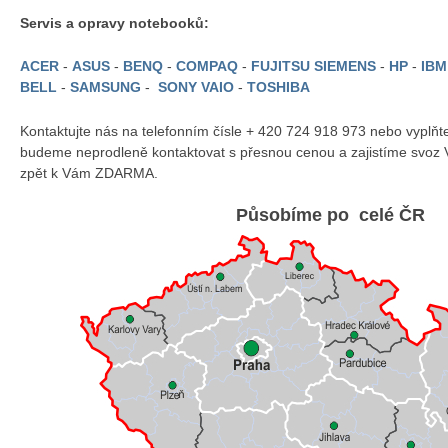
Servis a opravy notebooků:
ACER
-
ASUS
-
BENQ
-
COMPAQ
-
FUJITSU SIEMENS
-
HP
-
IB
BELL
-
SAMSUNG
-
SONY VAIO
-
TOSHIBA
Kontaktujte nás na telefonním čísle + 420 724 918 973 nebo vyplň
budeme neprodleně kontaktovat s přesnou cenou a zajistíme svoz 
zpět k Vám ZDARMA.
Působíme po celé ČR