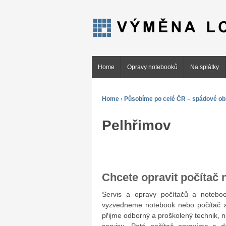
Home
Opravy notebooků
Na splátky
Home
›
Působíme po celé ČR – spádové obl
Pelhřimov
Chcete opravit počítač
Servis a opravy počítačů a noteb
vyzvedneme notebook nebo počítač a
přijme odborný a proškolený technik, 
servisu. Poté počítač opravíme a 