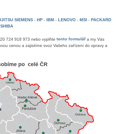
JITSU SIEMENS
-
HP
-
IBM
-
LENOVO
-
MSI
-
PACKARD
SHIBA
 420 724 918 973 nebo vyplňte
tento formulář
a my Vás
nou cenou a zajistíme svoz Vašeho zařízení do opravy a
obíme po celé ČR