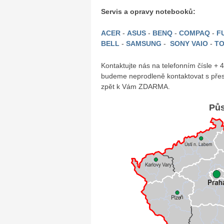
Servis a opravy notebooků:
ACER
-
ASUS
-
BENQ
-
COMPAQ
-
FU
BELL
-
SAMSUNG
-
SONY VAIO
-
TO
Kontaktujte nás na telefonním čísle +
budeme neprodleně kontaktovat s přes
zpět k Vám ZDARMA.
Půs