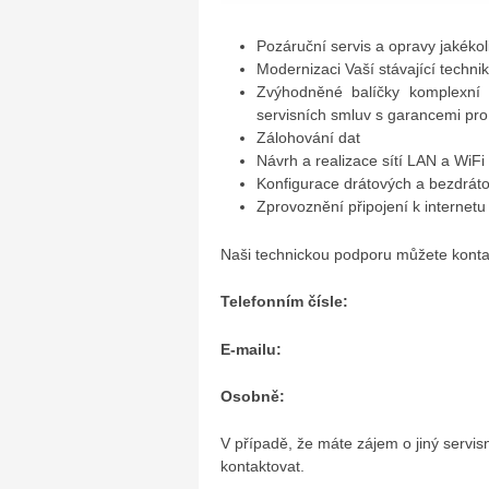
Pozáruční servis a opravy jakékoli
Modernizaci Vaší stávající techni
Zvýhodněné balíčky komplexní 
servisních smluv s garancemi pr
Zálohování dat
Návrh a realizace sítí LAN a WiFi
Konfigurace drátových a bezdrá
Zprovoznění připojení k internetu
Naši technickou podporu můžete konta
Telefonním čísle:
E-mailu:
Osobně:
V případě, že máte zájem o jiný servis
kontaktovat.