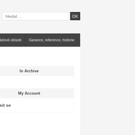
ádové oblasti
Garance, reference, historie
In Archive
My Account
sit se