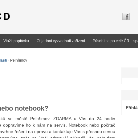
Vložit poptávku
Objednat vyzvednutí zařízení
Působíme po celé ČR – sp
asti
›
Pelhřimov
 nebo notebook?
Přihlá
ooků ve městě Pelhřimov. ZDARMA u Vás do 24 hodin
 dopravíme ho k nám na servis. Notebook nebo počítač
navrhne řešení na opravu a kontaktuje Vás s přesnou cenou
dopravíme zpět na Vaši adresu.V případě, že nebudete