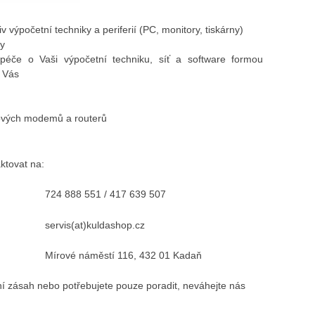
v výpočetní techniky a periferií (PC, monitory, tiskárny)
ky
péče o Vaši výpočetní techniku, síť a software formou
o Vás
tových modemů a routerů
ktovat na:
724 888 551 / 417 639 507
servis(at)kuldashop.cz
Mírové náměstí 116, 432 01 Kadaň
ní zásah nebo potřebujete pouze poradit, neváhejte nás