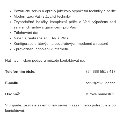
Pozáruční servis a opravy jakékoliv výpočetní techniky a perifer
Modernizaci Vaší stávající techniky
Zvýhodněné balíčky komplexní péče o Vaši výpočetní tech
servisních smluv s garancemi pro Vás
Zálohování dat
Návrh a realizace sítí LAN a WiFi
Konfigurace drátových a bezdrátových modemů a routerů
Zprovoznění připojení k internetu
Naši technickou podporu můžete kontaktovat na:
Telefonním čísle:
724 888 551 / 417
E-mailu:
servis(at)kuldasho
Osobně:
Mírové náměstí 1
V případě, že máte zájem o jiný servisní zásah nebo potřebujete po
kontaktovat.