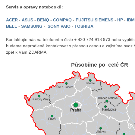
Servis a opravy notebooků:
ACER
-
ASUS
-
BENQ
-
COMPAQ
-
FUJITSU SIEMENS
-
HP
-
IB
BELL
-
SAMSUNG
-
SONY VAIO
-
TOSHIBA
Kontaktujte nás na telefonním čísle + 420 724 918 973 nebo vyplň
budeme neprodleně kontaktovat s přesnou cenou a zajistíme svoz 
zpět k Vám ZDARMA.
Působíme po celé ČR