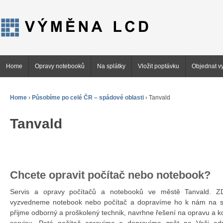
Home
Opravy notebooků
Na splátky
Vložit poptávku
Objednat vy
Home
›
Působíme po celé ČR – spádové oblasti
›
Tanvald
Tanvald
Chcete opravit počítač nebo notebook?
Servis a opravy počítačů a notebooků ve městě Tanvald.
vyzvedneme notebook nebo počítač a dopravíme ho k nám na se
přijme odborný a proškolený technik, navrhne řešení na opravu a 
servisu. Poté počítač opravíme a dopravíme zpět na Vaši ad