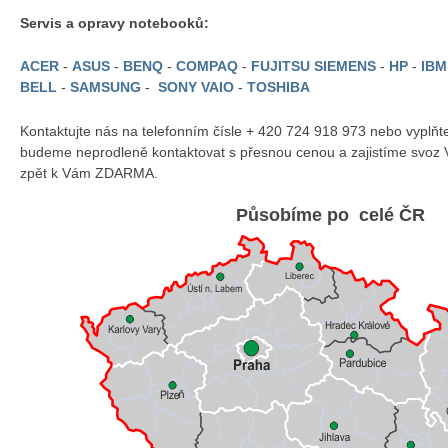
Servis a opravy notebooků:
ACER
-
ASUS
-
BENQ
-
COMPAQ
-
FUJITSU SIEMENS
-
HP
-
IB
BELL
-
SAMSUNG
-
SONY VAIO
-
TOSHIBA
Kontaktujte nás na telefonním čísle + 420 724 918 973 nebo vyplň
budeme neprodleně kontaktovat s přesnou cenou a zajistíme svoz 
zpět k Vám ZDARMA.
Působíme po celé ČR