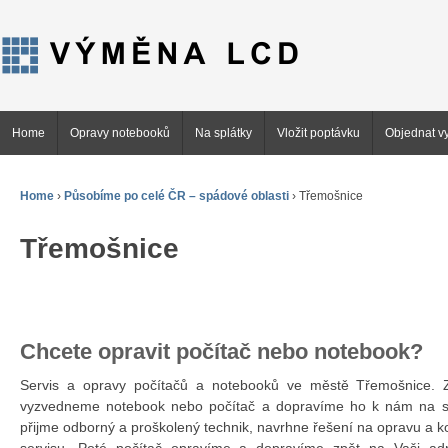
Home
Opravy notebooků
Na splátky
Vložit poptávku
Objednat vy
Home
›
Působíme po celé ČR – spádové oblasti
›
Třemošnice
Třemošnice
Chcete opravit počítač nebo notebook?
Servis a opravy počítačů a notebooků ve městě Třemošnice
vyzvedneme notebook nebo počítač a dopravíme ho k nám na se
přijme odborný a proškolený technik, navrhne řešení na opravu a 
servisu. Poté počítač opravíme a dopravíme zpět na Vaši ad