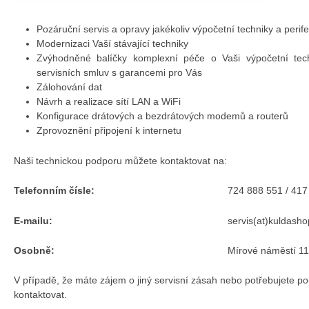
Pozáruční servis a opravy jakékoliv výpočetní techniky a perifer
Modernizaci Vaší stávající techniky
Zvýhodněné balíčky komplexní péče o Vaši výpočetní tech
servisních smluv s garancemi pro Vás
Zálohování dat
Návrh a realizace sítí LAN a WiFi
Konfigurace drátových a bezdrátových modemů a routerů
Zprovoznění připojení k internetu
Naši technickou podporu můžete kontaktovat na:
Telefonním čísle:
724 888 551 / 417
E-mailu:
servis(at)kuldasho
Osobně:
Mírové náměstí 1
V případě, že máte zájem o jiný servisní zásah nebo potřebujete po
kontaktovat.