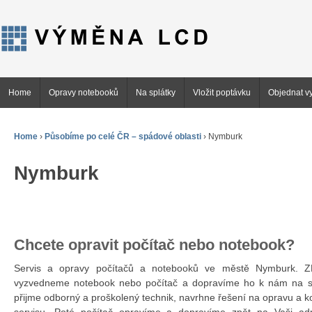
Home
Opravy notebooků
Na splátky
Vložit poptávku
Objednat vy
Home
›
Působíme po celé ČR – spádové oblasti
›
Nymburk
Nymburk
Chcete opravit počítač nebo notebook?
Servis a opravy počítačů a notebooků ve městě Nymburk.
vyzvedneme notebook nebo počítač a dopravíme ho k nám na se
přijme odborný a proškolený technik, navrhne řešení na opravu a 
servisu. Poté počítač opravíme a dopravíme zpět na Vaši ad