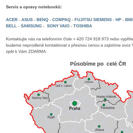
Servis a opravy notebooků:
ACER
-
ASUS
-
BENQ
-
COMPAQ
-
FUJITSU SIEMENS
-
HP
-
IB
BELL
-
SAMSUNG
-
SONY VAIO
-
TOSHIBA
Kontaktujte nás na telefonním čísle + 420 724 918 973 nebo vyplň
budeme neprodleně kontaktovat s přesnou cenou a zajistíme svoz 
zpět k Vám ZDARMA.
Působíme po celé ČR