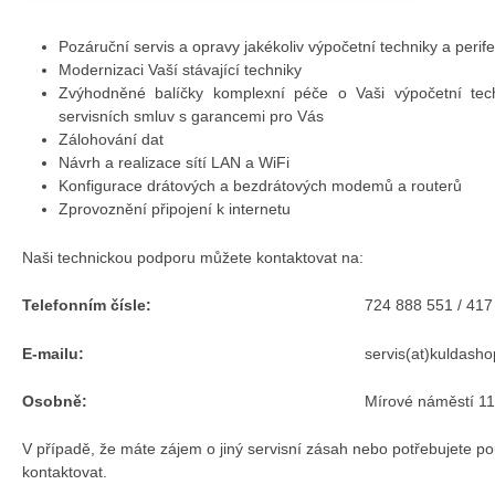
Pozáruční servis a opravy jakékoliv výpočetní techniky a perifer
Modernizaci Vaší stávající techniky
Zvýhodněné balíčky komplexní péče o Vaši výpočetní tech
servisních smluv s garancemi pro Vás
Zálohování dat
Návrh a realizace sítí LAN a WiFi
Konfigurace drátových a bezdrátových modemů a routerů
Zprovoznění připojení k internetu
Naši technickou podporu můžete kontaktovat na:
Telefonním čísle:
724 888 551 / 417
E-mailu:
servis(at)kuldasho
Osobně:
Mírové náměstí 1
V případě, že máte zájem o jiný servisní zásah nebo potřebujete po
kontaktovat.