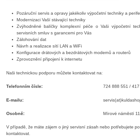
Pozáruční servis a opravy jakékoliv výpočetní techniky a perifer
Modernizaci Vaší stávající techniky
Zvýhodněné balíčky komplexní péče o Vaši výpočetní tech
servisních smluv s garancemi pro Vás
Zálohování dat
Návrh a realizace sítí LAN a WiFi
Konfigurace drátových a bezdrátových modemů a routerů
Zprovoznění připojení k internetu
Naši technickou podporu můžete kontaktovat na:
Telefonním čísle:
724 888 551 / 417
E-mailu:
servis(at)kuldasho
Osobně:
Mírové náměstí 1
V případě, že máte zájem o jiný servisní zásah nebo potřebujete po
kontaktovat.