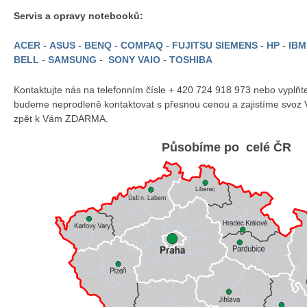
Servis a opravy notebooků:
ACER
-
ASUS
-
BENQ
-
COMPAQ
-
FUJITSU SIEMENS
-
HP
-
IB
BELL
-
SAMSUNG
-
SONY VAIO
-
TOSHIBA
Kontaktujte nás na telefonním čísle + 420 724 918 973 nebo vyplň
budeme neprodleně kontaktovat s přesnou cenou a zajistíme svoz 
zpět k Vám ZDARMA.
Působíme po celé ČR