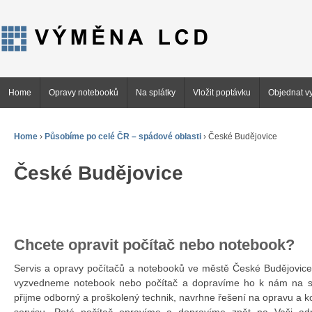
Home
Opravy notebooků
Na splátky
Vložit poptávku
Objednat vy
Home
›
Působíme po celé ČR – spádové oblasti
›
České Budějovice
České Budějovice
Chcete opravit počítač nebo notebook?
Servis a opravy počítačů a notebooků ve městě České Budějovi
vyzvedneme notebook nebo počítač a dopravíme ho k nám na se
přijme odborný a proškolený technik, navrhne řešení na opravu a 
servisu. Poté počítač opravíme a dopravíme zpět na Vaši ad