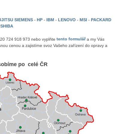
JITSU SIEMENS
-
HP
-
IBM
-
LENOVO
-
MSI
-
PACKARD
SHIBA
 420 724 918 973 nebo vyplňte
tento formulář
a my Vás
nou cenou a zajistíme svoz Vašeho zařízení do opravy a
obíme po celé ČR