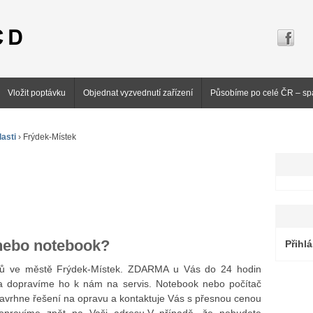
Vložit poptávku
Objednat vyzvednutí zařízení
Působíme po celé ČR – sp
asti
›
Frýdek-Místek
 nebo notebook?
Přihlá
oků ve městě Frýdek-Místek. ZDARMA u Vás do 24 hodin
 dopravíme ho k nám na servis. Notebook nebo počítač
navrhne řešení na opravu a kontaktuje Vás s přesnou cenou
dopravíme zpět na Vaši adresu.V případě, že nebudete