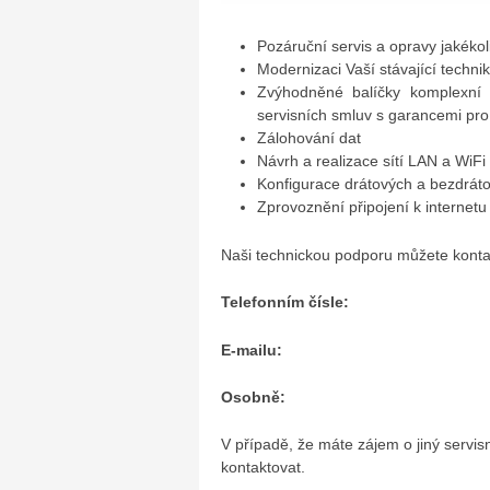
Pozáruční servis a opravy jakékoli
Modernizaci Vaší stávající techni
Zvýhodněné balíčky komplexní 
servisních smluv s garancemi pr
Zálohování dat
Návrh a realizace sítí LAN a WiFi
Konfigurace drátových a bezdrá
Zprovoznění připojení k internetu
Naši technickou podporu můžete konta
Telefonním čísle:
E-mailu:
Osobně:
V případě, že máte zájem o jiný servis
kontaktovat.