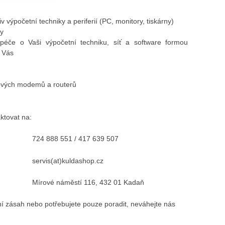
v výpočetní techniky a periferií (PC, monitory, tiskárny)
ky
péče o Vaši výpočetní techniku, síť a software formou
o Vás
tových modemů a routerů
ktovat na:
724 888 551 / 417 639 507
servis(at)kuldashop.cz
Mírové náměstí 116, 432 01 Kadaň
ní zásah nebo potřebujete pouze poradit, neváhejte nás