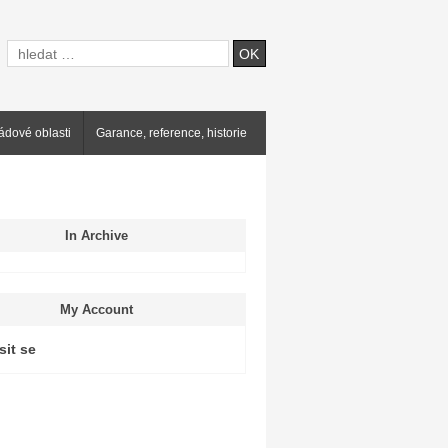
ádové oblasti
Garance, reference, historie
In Archive
My Account
sit se