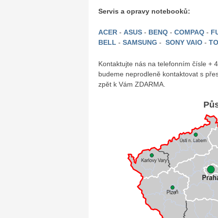
Servis a opravy notebooků:
ACER
-
ASUS
-
BENQ
-
COMPAQ
-
FU
BELL
-
SAMSUNG
-
SONY VAIO
-
TO
Kontaktujte nás na telefonním čísle +
budeme neprodleně kontaktovat s přes
zpět k Vám ZDARMA.
Půs