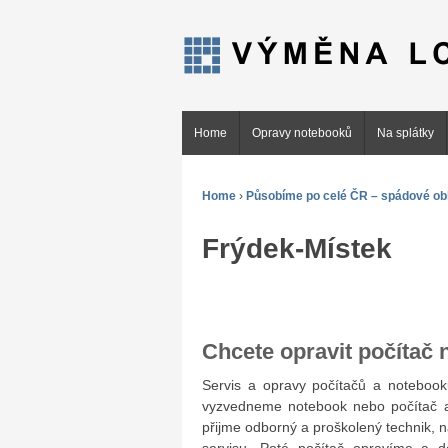
Home
Opravy notebooků
Na splátky
Home
›
Působíme po celé ČR – spádové obl
Frýdek-Místek
Chcete opravit počítač
Servis a opravy počítačů a notebo
vyzvedneme notebook nebo počítač a
přijme odborný a proškolený technik, 
servisu. Poté počítač opravíme a 