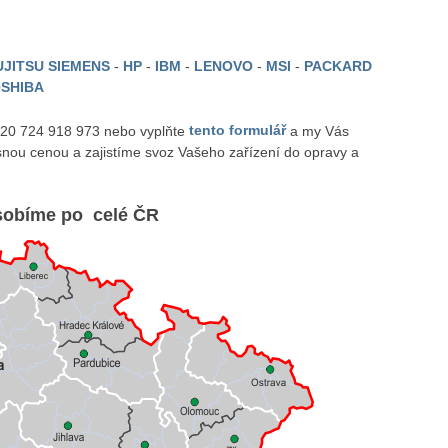
JITSU SIEMENS
-
HP
-
IBM
-
LENOVO
-
MSI
-
PACKARD
SHIBA
 420 724 918 973 nebo vyplňte
tento formulář
a my Vás
nou cenou a zajistíme svoz Vašeho zařízení do opravy a
obíme po celé ČR