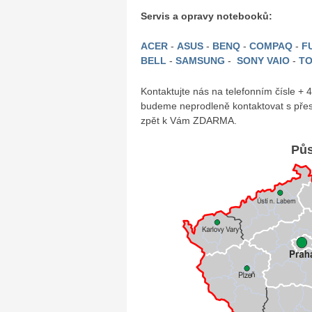
Servis a opravy notebooků:
ACER
-
ASUS
-
BENQ
-
COMPAQ
-
FU
BELL
-
SAMSUNG
-
SONY VAIO
-
TO
Kontaktujte nás na telefonním čísle +
budeme neprodleně kontaktovat s přes
zpět k Vám ZDARMA.
Půs