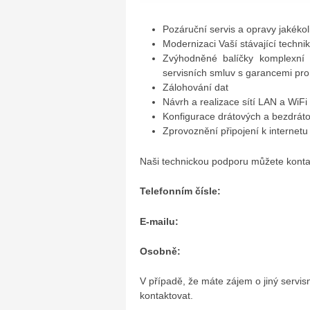
Pozáruční servis a opravy jakékoli
Modernizaci Vaší stávající techni
Zvýhodněné balíčky komplexní 
servisních smluv s garancemi pr
Zálohování dat
Návrh a realizace sítí LAN a WiFi
Konfigurace drátových a bezdrá
Zprovoznění připojení k internetu
Naši technickou podporu můžete konta
Telefonním čísle:
E-mailu:
Osobně:
V případě, že máte zájem o jiný servis
kontaktovat.