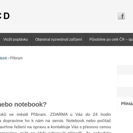
Vložit poptávku
Objednat vyzvednutí zařízení
Působíme po celé ČR – sp
asti
›
Příbram
 nebo notebook?
Přihlá
booků ve městě Příbram. ZDARMA u Vás do 24 hodin
 dopravíme ho k nám na servis. Notebook nebo počítač
navrhne řešení na opravu a kontaktuje Vás s přesnou cenou
dopravíme zpět na Vaši adresu.V případě, že nebudete