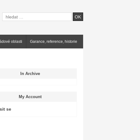
ádové oblasti
Garance, reference, historie
In Archive
My Account
sit se