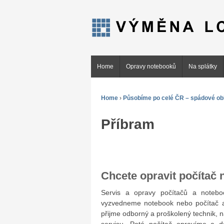
Home
Opravy notebooků
Na splátky
Home
›
Působíme po celé ČR – spádové obl
Příbram
Chcete opravit počítač
Servis a opravy počítačů a note
vyzvedneme notebook nebo počítač a
přijme odborný a proškolený technik, 
servisu. Poté počítač opravíme a 