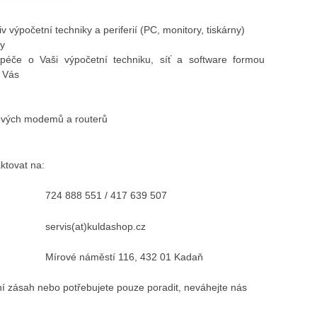
v výpočetní techniky a periferií (PC, monitory, tiskárny)
ky
péče o Vaši výpočetní techniku, síť a software formou
o Vás
tových modemů a routerů
ktovat na:
724 888 551 / 417 639 507
servis(at)kuldashop.cz
Mírové náměstí 116, 432 01 Kadaň
ní zásah nebo potřebujete pouze poradit, neváhejte nás