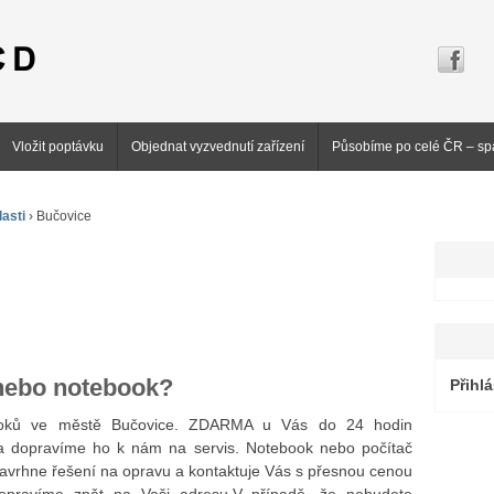
Vložit poptávku
Objednat vyzvednutí zařízení
Působíme po celé ČR – sp
asti
›
Bučovice
 nebo notebook?
Přihlá
booků ve městě Bučovice. ZDARMA u Vás do 24 hodin
 dopravíme ho k nám na servis. Notebook nebo počítač
navrhne řešení na opravu a kontaktuje Vás s přesnou cenou
dopravíme zpět na Vaši adresu.V případě, že nebudete