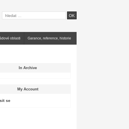
ádové oblasti
Garance, reference, historie
In Archive
My Account
sit se