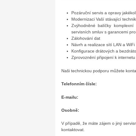
Pozáruční servis a opravy jakékoli
Modernizaci Vaší stávající techni
Zvýhodněné balíčky komplexní 
servisních smluv s garancemi pr
Zálohování dat
Návrh a realizace sítí LAN a WiFi
Konfigurace drátových a bezdrá
Zprovoznění připojení k internetu
Naši technickou podporu můžete konta
Telefonním čísle:
E-mailu:
Osobně:
V případě, že máte zájem o jiný servis
kontaktovat.