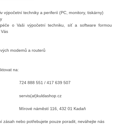
v výpočetní techniky a periferií (PC, monitory, tiskárny)
ky
péče o Vaši výpočetní techniku, síť a software formou
o Vás
tových modemů a routerů
ktovat na:
724 888 551 / 417 639 507
servis(at)kuldashop.cz
Mírové náměstí 116, 432 01 Kadaň
ní zásah nebo potřebujete pouze poradit, neváhejte nás