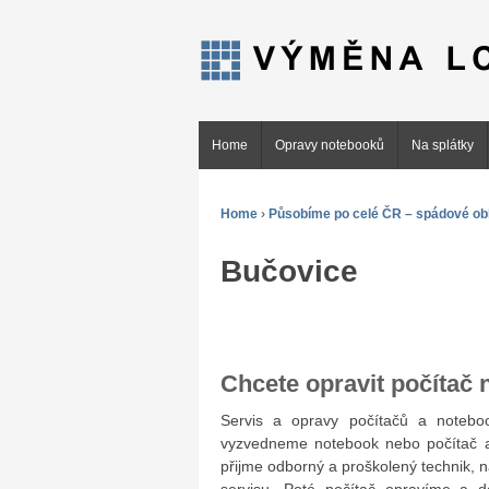
Home
Opravy notebooků
Na splátky
Home
›
Působíme po celé ČR – spádové obl
Bučovice
Chcete opravit počítač
Servis a opravy počítačů a note
vyzvedneme notebook nebo počítač a
přijme odborný a proškolený technik, 
servisu. Poté počítač opravíme a 