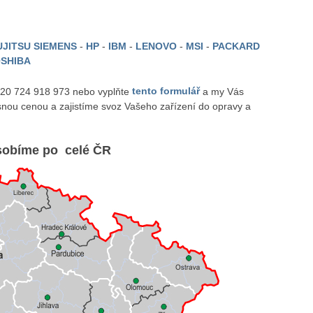
JITSU SIEMENS
-
HP
-
IBM
-
LENOVO
-
MSI
-
PACKARD
SHIBA
 420 724 918 973 nebo vyplňte
tento formulář
a my Vás
nou cenou a zajistíme svoz Vašeho zařízení do opravy a
obíme po celé ČR