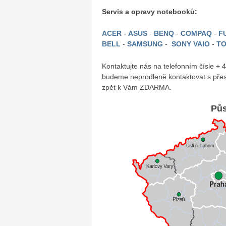
Servis a opravy notebooků:
ACER
-
ASUS
-
BENQ
-
COMPAQ
-
FU
BELL
-
SAMSUNG
-
SONY VAIO
-
TO
Kontaktujte nás na telefonním čísle +
budeme neprodleně kontaktovat s přes
zpět k Vám ZDARMA.
Půs