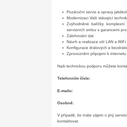
Pozáruční servis a opravy jakékoli
Modernizaci Vaší stávající techni
Zvýhodněné balíčky komplexní 
servisních smluv s garancemi pr
Zálohování dat
Návrh a realizace sítí LAN a WiFi
Konfigurace drátových a bezdrá
Zprovoznění připojení k internetu
Naši technickou podporu můžete konta
Telefonním čísle:
E-mailu:
Osobně:
V případě, že máte zájem o jiný servis
kontaktovat.