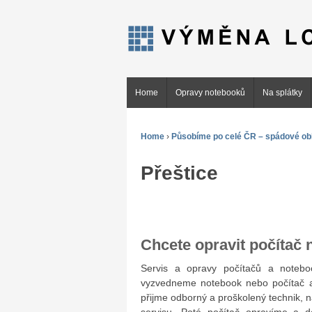
Home
Opravy notebooků
Na splátky
Home
›
Působíme po celé ČR – spádové obl
Přeštice
Chcete opravit počítač
Servis a opravy počítačů a note
vyzvedneme notebook nebo počítač a
přijme odborný a proškolený technik, 
servisu. Poté počítač opravíme a 