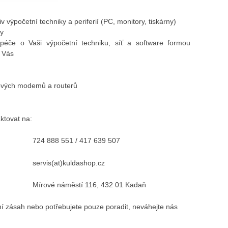
v výpočetní techniky a periferií (PC, monitory, tiskárny)
ky
péče o Vaši výpočetní techniku, síť a software formou
o Vás
tových modemů a routerů
ktovat na:
724 888 551 / 417 639 507
servis(at)kuldashop.cz
Mírové náměstí 116, 432 01 Kadaň
ní zásah nebo potřebujete pouze poradit, neváhejte nás