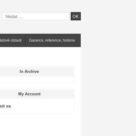
ádové oblasti
Garance, reference, historie
In Archive
My Account
sit se