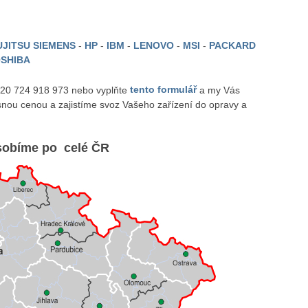
JITSU SIEMENS
-
HP
-
IBM
-
LENOVO
-
MSI
-
PACKARD
SHIBA
 420 724 918 973 nebo vyplňte
tento formulář
a my Vás
nou cenou a zajistíme svoz Vašeho zařízení do opravy a
obíme po celé ČR