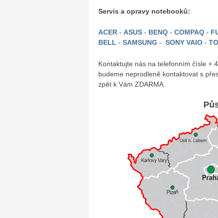
Servis a opravy notebooků:
ACER
-
ASUS
-
BENQ
-
COMPAQ
-
FU
BELL
-
SAMSUNG
-
SONY VAIO
-
TO
Kontaktujte nás na telefonním čísle +
budeme neprodleně kontaktovat s přes
zpět k Vám ZDARMA.
Půs