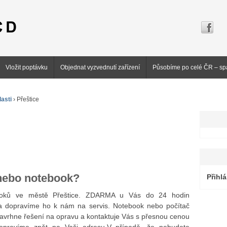
Vložit poptávku
Objednat vyzvednutí zařízení
Působíme po celé ČR – sp
asti
›
Přeštice
 nebo notebook?
Přihlá
booků ve městě Přeštice. ZDARMA u Vás do 24 hodin
 dopravíme ho k nám na servis. Notebook nebo počítač
navrhne řešení na opravu a kontaktuje Vás s přesnou cenou
dopravíme zpět na Vaši adresu.V případě, že nebudete