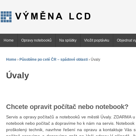
Home
Opravy notebooků
Na splátky
Vložit poptávku
Objednat vy
Home
›
Působíme po celé ČR – spádové oblasti
›
Úvaly
Úvaly
Chcete opravit počítač nebo notebook?
Servis a opravy počítačů a notebooků ve městě Úvaly. ZDARMA 
notebook nebo počítač a dopravíme ho k nám na servis. Notebook 
proškolený technik, navrhne řešení na opravu a kontaktuje Vás 
počítač opravíme a dopravíme zpět na Vaši adresu.V případě, ž