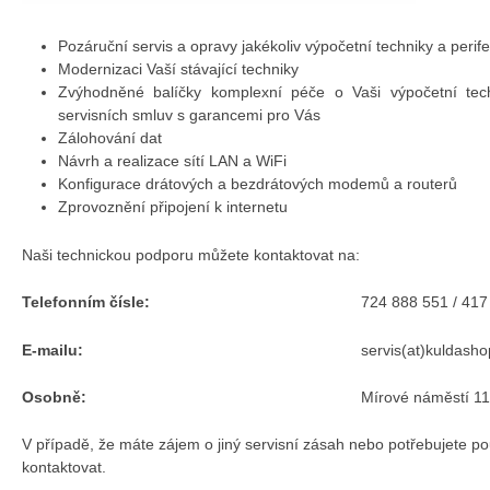
Pozáruční servis a opravy jakékoliv výpočetní techniky a perifer
Modernizaci Vaší stávající techniky
Zvýhodněné balíčky komplexní péče o Vaši výpočetní tech
servisních smluv s garancemi pro Vás
Zálohování dat
Návrh a realizace sítí LAN a WiFi
Konfigurace drátových a bezdrátových modemů a routerů
Zprovoznění připojení k internetu
Naši technickou podporu můžete kontaktovat na:
Telefonním čísle:
724 888 551 / 417
E-mailu:
servis(at)kuldasho
Osobně:
Mírové náměstí 1
V případě, že máte zájem o jiný servisní zásah nebo potřebujete po
kontaktovat.