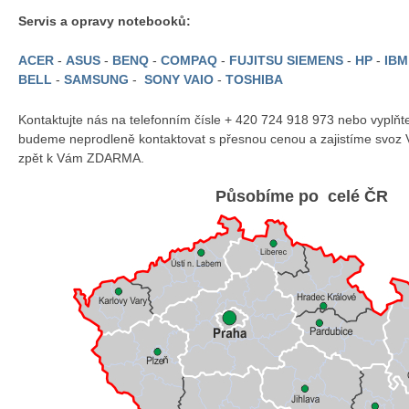
Servis a opravy notebooků:
ACER
-
ASUS
-
BENQ
-
COMPAQ
-
FUJITSU SIEMENS
-
HP
-
IB
BELL
-
SAMSUNG
-
SONY VAIO
-
TOSHIBA
Kontaktujte nás na telefonním čísle + 420 724 918 973 nebo vyplň
budeme neprodleně kontaktovat s přesnou cenou a zajistíme svoz 
zpět k Vám ZDARMA.
Působíme po celé ČR