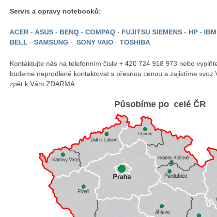
Servis a opravy notebooků:
ACER
-
ASUS
-
BENQ
-
COMPAQ
-
FUJITSU SIEMENS
-
HP
-
IB
BELL
-
SAMSUNG
-
SONY VAIO
-
TOSHIBA
Kontaktujte nás na telefonním čísle + 420 724 918 973 nebo vyplň
budeme neprodleně kontaktovat s přesnou cenou a zajistíme svoz 
zpět k Vám ZDARMA.
Působíme po celé ČR