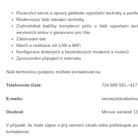
Pozáruční servis a opravy jakékoliv výpočetní techniky a perifer
Modernizaci Vaší stávající techniky
Zvýhodněné balíčky komplexní péče o Vaši výpočetní tech
servisních smluv s garancemi pro Vás
Zálohování dat
Návrh a realizace sítí LAN a WiFi
Konfigurace drátových a bezdrátových modemů a routerů
Zprovoznění připojení k internetu
Naši technickou podporu můžete kontaktovat na:
Telefonním čísle:
724 888 551 / 417
E-mailu:
servis(at)kuldasho
Osobně:
Mírové náměstí 1
V případě, že máte zájem o jiný servisní zásah nebo potřebujete po
kontaktovat.