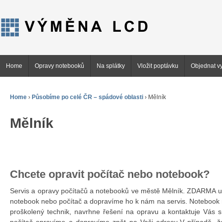
Home
Opravy notebooků
Na splátky
Vložit poptávku
Objednat vy
Home
›
Působíme po celé ČR – spádové oblasti
›
Mělník
Mělník
Chcete opravit počítač nebo notebook?
Servis a opravy počítačů a notebooků ve městě Mělník. ZDARMA 
notebook nebo počítač a dopravíme ho k nám na servis. Notebook 
proškolený technik, navrhne řešení na opravu a kontaktuje Vás 
počítač opravíme a dopravíme zpět na Vaši adresu.V případě, ž