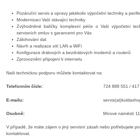
Pozáruční servis a opravy jakékoliv výpočetní techniky a perifer
Modernizaci Vaší stávající techniky
Zvýhodněné balíčky komplexní péče o Vaši výpočetní tech
servisních smluv s garancemi pro Vás
Zálohování dat
Návrh a realizace sítí LAN a WiFi
Konfigurace drátových a bezdrátových modemů a routerů
Zprovoznění připojení k internetu
Naši technickou podporu můžete kontaktovat na:
Telefonním čísle:
724 888 551 / 417
E-mailu:
servis(at)kuldasho
Osobně:
Mírové náměstí 1
V případě, že máte zájem o jiný servisní zásah nebo potřebujete po
kontaktovat.