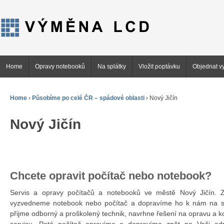
Home
Opravy notebooků
Na splátky
Vložit poptávku
Objednat vy
Home
›
Působíme po celé ČR – spádové oblasti
›
Nový Jičín
Nový Jičín
Chcete opravit počítač nebo notebook?
Servis a opravy počítačů a notebooků ve městě Nový Jičín
vyzvedneme notebook nebo počítač a dopravíme ho k nám na se
přijme odborný a proškolený technik, navrhne řešení na opravu a 
servisu. Poté počítač opravíme a dopravíme zpět na Vaši ad