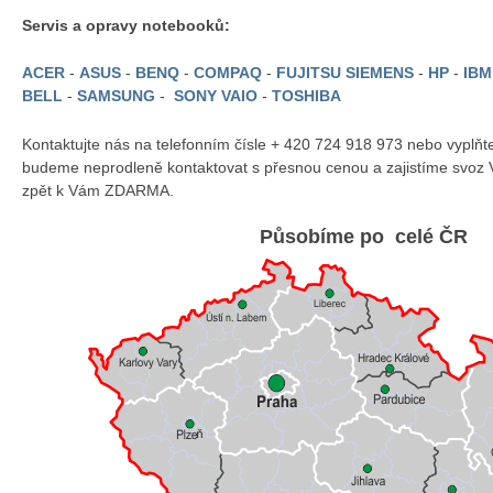
Servis a opravy notebooků:
ACER
-
ASUS
-
BENQ
-
COMPAQ
-
FUJITSU SIEMENS
-
HP
-
IB
BELL
-
SAMSUNG
-
SONY VAIO
-
TOSHIBA
Kontaktujte nás na telefonním čísle + 420 724 918 973 nebo vyplň
budeme neprodleně kontaktovat s přesnou cenou a zajistíme svoz 
zpět k Vám ZDARMA.
Působíme po celé ČR