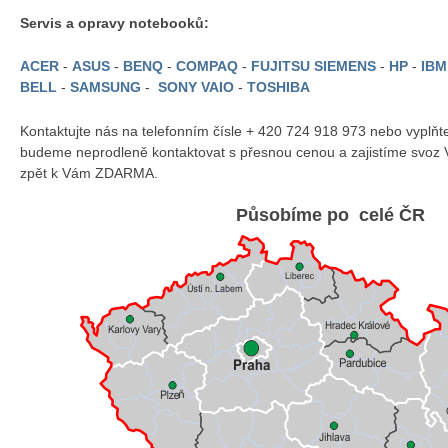
Servis a opravy notebooků:
ACER
-
ASUS
-
BENQ
-
COMPAQ
-
FUJITSU SIEMENS
-
HP
-
IB
BELL
-
SAMSUNG
-
SONY VAIO
-
TOSHIBA
Kontaktujte nás na telefonním čísle + 420 724 918 973 nebo vyplň
budeme neprodleně kontaktovat s přesnou cenou a zajistíme svoz 
zpět k Vám ZDARMA.
Působíme po celé ČR