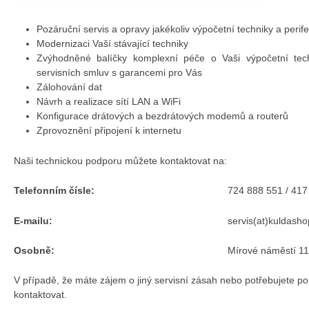
Pozáruční servis a opravy jakékoliv výpočetní techniky a perifer
Modernizaci Vaší stávající techniky
Zvýhodněné balíčky komplexní péče o Vaši výpočetní tech
servisních smluv s garancemi pro Vás
Zálohování dat
Návrh a realizace sítí LAN a WiFi
Konfigurace drátových a bezdrátových modemů a routerů
Zprovoznění připojení k internetu
Naši technickou podporu můžete kontaktovat na:
Telefonním čísle:
724 888 551 / 417
E-mailu:
servis(at)kuldasho
Osobně:
Mírové náměstí 1
V případě, že máte zájem o jiný servisní zásah nebo potřebujete po
kontaktovat.