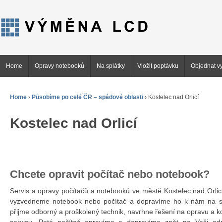
Home
Opravy notebooků
Na splátky
Vložit poptávku
Objednat vy
Home
›
Působíme po celé ČR – spádové oblasti
›
Kostelec nad Orlicí
Kostelec nad Orlicí
Chcete opravit počítač nebo notebook?
Servis a opravy počítačů a notebooků ve městě Kostelec nad Orl
vyzvedneme notebook nebo počítač a dopravíme ho k nám na se
přijme odborný a proškolený technik, navrhne řešení na opravu a 
servisu. Poté počítač opravíme a dopravíme zpět na Vaši ad