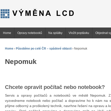
Home
Opravy notebooků
Na splátky
Vložit poptávku
Objednat vy
Home
›
Působíme po celé ČR – spádové oblasti
›
Nepomuk
Nepomuk
Chcete opravit počítač nebo notebook?
Servis a opravy počítačů a notebooků ve městě Nepomuk.
vyzvedneme notebook nebo počítač a dopravíme ho k nám na se
přijme odborný a proškolený technik, navrhne řešení na opravu a 
servisu. Poté počítač opravíme a dopravíme zpět na Vaši ad