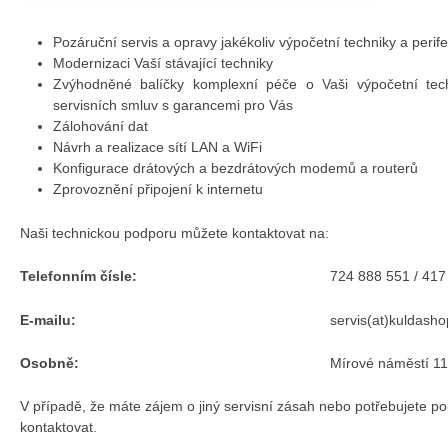
Pozáruční servis a opravy jakékoliv výpočetní techniky a perifer
Modernizaci Vaší stávající techniky
Zvýhodněné balíčky komplexní péče o Vaši výpočetní tech
servisních smluv s garancemi pro Vás
Zálohování dat
Návrh a realizace sítí LAN a WiFi
Konfigurace drátových a bezdrátových modemů a routerů
Zprovoznění připojení k internetu
Naši technickou podporu můžete kontaktovat na:
Telefonním čísle:
724 888 551 / 417
E-mailu:
servis(at)kuldasho
Osobně:
Mírové náměstí 1
V případě, že máte zájem o jiný servisní zásah nebo potřebujete po
kontaktovat.