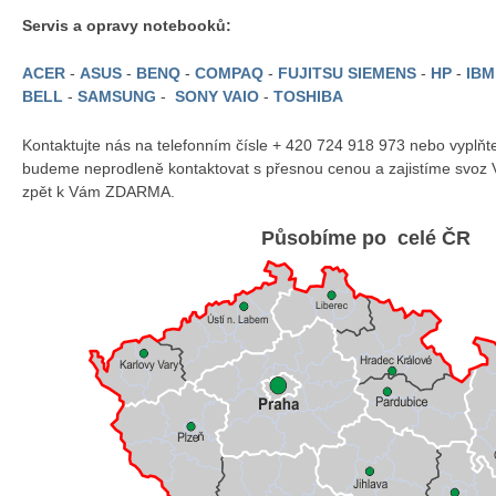
Servis a opravy notebooků:
ACER
-
ASUS
-
BENQ
-
COMPAQ
-
FUJITSU SIEMENS
-
HP
-
IB
BELL
-
SAMSUNG
-
SONY VAIO
-
TOSHIBA
Kontaktujte nás na telefonním čísle + 420 724 918 973 nebo vyplň
budeme neprodleně kontaktovat s přesnou cenou a zajistíme svoz 
zpět k Vám ZDARMA.
Působíme po celé ČR