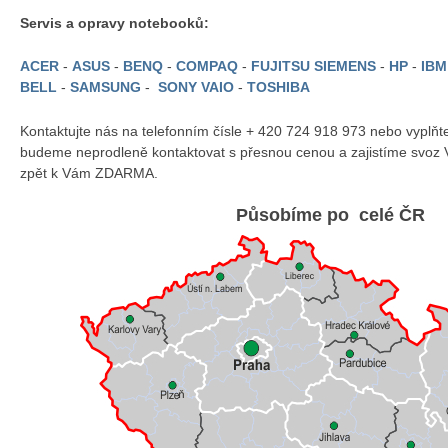
Servis a opravy notebooků:
ACER
-
ASUS
-
BENQ
-
COMPAQ
-
FUJITSU SIEMENS
-
HP
-
IB
BELL
-
SAMSUNG
-
SONY VAIO
-
TOSHIBA
Kontaktujte nás na telefonním čísle + 420 724 918 973 nebo vyplň
budeme neprodleně kontaktovat s přesnou cenou a zajistíme svoz 
zpět k Vám ZDARMA.
Působíme po celé ČR