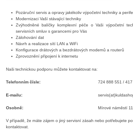
Pozáruční servis a opravy jakékoliv výpočetní techniky a perifer
Modernizaci Vaší stávající techniky
Zvýhodněné balíčky komplexní péče o Vaši výpočetní tech
servisních smluv s garancemi pro Vás
Zálohování dat
Návrh a realizace sítí LAN a WiFi
Konfigurace drátových a bezdrátových modemů a routerů
Zprovoznění připojení k internetu
Naši technickou podporu můžete kontaktovat na:
Telefonním čísle:
724 888 551 / 417
E-mailu:
servis(at)kuldasho
Osobně:
Mírové náměstí 1
V případě, že máte zájem o jiný servisní zásah nebo potřebujete po
kontaktovat.