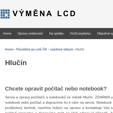
Home
Opravy notebooků
Na splátky
Vložit poptávku
Objednat vy
Home
›
Působíme po celé ČR – spádové oblasti
›
Hlučín
Hlučín
Chcete opravit počítač nebo notebook?
Servis a opravy počítačů a notebooků ve městě Hlučín. ZDARMA 
notebook nebo počítač a dopravíme ho k nám na servis. Notebook 
proškolený technik, navrhne řešení na opravu a kontaktuje Vás 
počítač opravíme a dopravíme zpět na Vaši adresu.V případě, ž