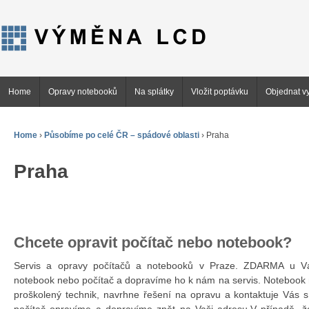
Home
Opravy notebooků
Na splátky
Vložit poptávku
Objednat vy
Home
›
Působíme po celé ČR – spádové oblasti
›
Praha
Praha
Chcete opravit počítač nebo notebook?
Servis a opravy počítačů a notebooků v Praze. ZDARMA u 
notebook nebo počítač a dopravíme ho k nám na servis. Notebook 
proškolený technik, navrhne řešení na opravu a kontaktuje Vás 
počítač opravíme a dopravíme zpět na Vaši adresu.V případě, ž