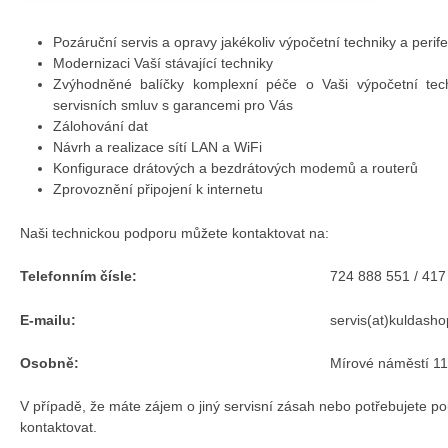
Pozáruční servis a opravy jakékoliv výpočetní techniky a perifer
Modernizaci Vaší stávající techniky
Zvýhodněné balíčky komplexní péče o Vaši výpočetní tech
servisních smluv s garancemi pro Vás
Zálohování dat
Návrh a realizace sítí LAN a WiFi
Konfigurace drátových a bezdrátových modemů a routerů
Zprovoznění připojení k internetu
Naši technickou podporu můžete kontaktovat na:
Telefonním čísle:
724 888 551 / 417
E-mailu:
servis(at)kuldasho
Osobně:
Mírové náměstí 1
V případě, že máte zájem o jiný servisní zásah nebo potřebujete po
kontaktovat.