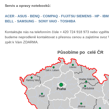
Servis a opravy notebooků:
ACER
-
ASUS
-
BENQ
-
COMPAQ
-
FUJITSU SIEMENS
-
HP
-
IB
BELL
-
SAMSUNG
-
SONY VAIO
-
TOSHIBA
Kontaktujte nás na telefonním čísle + 420 724 918 973 nebo vyplň
budeme neprodleně kontaktovat s přesnou cenou a zajistíme svoz 
zpět k Vám ZDARMA.
Působíme po celé ČR