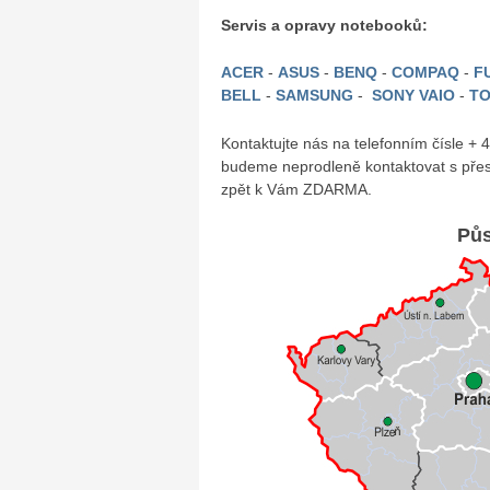
Servis a opravy notebooků:
ACER
-
ASUS
-
BENQ
-
COMPAQ
-
FU
BELL
-
SAMSUNG
-
SONY VAIO
-
TO
Kontaktujte nás na telefonním čísle +
budeme neprodleně kontaktovat s přes
zpět k Vám ZDARMA.
Půs