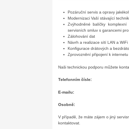
Pozáruční servis a opravy jakékoli
Modernizaci Vaší stávající techni
Zvýhodněné balíčky komplexní 
servisních smluv s garancemi pr
Zálohování dat
Návrh a realizace sítí LAN a WiFi
Konfigurace drátových a bezdrá
Zprovoznění připojení k internetu
Naši technickou podporu můžete konta
Telefonním čísle:
E-mailu:
Osobně:
V případě, že máte zájem o jiný servis
kontaktovat.