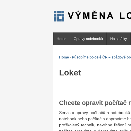
Home
Opravy notebooků
Na splátky
Home
›
Působíme po celé ČR – spádové obl
Loket
Chcete opravit počítač
Servis a opravy počítačů a noteboo
notebook nebo počítač a dopravíme ho
proškolený technik, navrhne řešení n
počítač opravíme a dopravíme zpět n