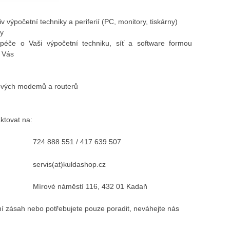
v výpočetní techniky a periferií (PC, monitory, tiskárny)
ky
péče o Vaši výpočetní techniku, síť a software formou
o Vás
tových modemů a routerů
ktovat na:
724 888 551 / 417 639 507
servis(at)kuldashop.cz
Mírové náměstí 116, 432 01 Kadaň
ní zásah nebo potřebujete pouze poradit, neváhejte nás