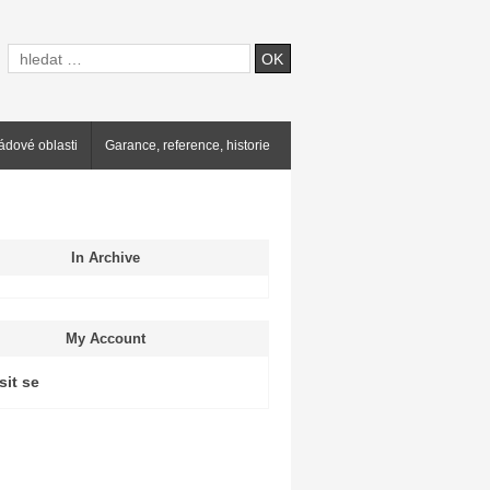
ádové oblasti
Garance, reference, historie
In Archive
My Account
sit se