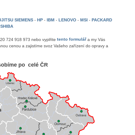
JITSU SIEMENS
-
HP
-
IBM
-
LENOVO
-
MSI
-
PACKARD
SHIBA
 420 724 918 973 nebo vyplňte
tento formulář
a my Vás
nou cenou a zajistíme svoz Vašeho zařízení do opravy a
obíme po celé ČR