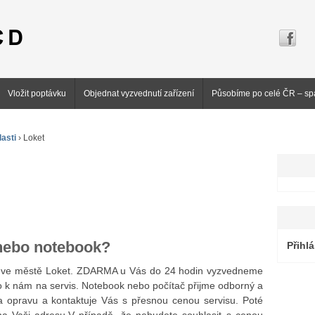
Vložit poptávku
Objednat vyzvednutí zařízení
Působíme po celé ČR – sp
asti
›
Loket
 nebo notebook?
Přihlá
ků ve městě Loket. ZDARMA u Vás do 24 hodin vyzvedneme
 k nám na servis. Notebook nebo počítač přijme odborný a
a opravu a kontaktuje Vás s přesnou cenou servisu. Poté
a Vaši adresu.V případě, že nebudete souhlasit s cenou