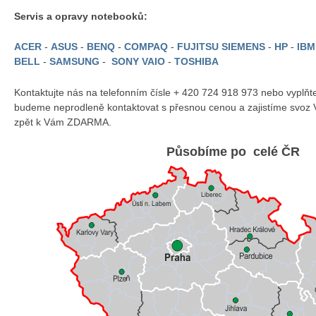
Servis a opravy notebooků:
ACER
-
ASUS
-
BENQ
-
COMPAQ
-
FUJITSU SIEMENS
-
HP
-
IB
BELL
-
SAMSUNG
-
SONY VAIO
-
TOSHIBA
Kontaktujte nás na telefonním čísle + 420 724 918 973 nebo vyplň
budeme neprodleně kontaktovat s přesnou cenou a zajistíme svoz 
zpět k Vám ZDARMA.
Působíme po celé ČR