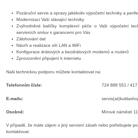
Pozáruční servis a opravy jakékoliv výpočetní techniky a perifer
Modernizaci Vaší stávající techniky
Zvýhodněné balíčky komplexní péče o Vaši výpočetní tech
servisních smluv s garancemi pro Vás
Zálohování dat
Návrh a realizace sítí LAN a WiFi
Konfigurace drátových a bezdrátových modemů a routerů
Zprovoznění připojení k internetu
Naši technickou podporu můžete kontaktovat na:
Telefonním čísle:
724 888 551 / 417
E-mailu:
servis(at)kuldasho
Osobně:
Mírové náměstí 1
V případě, že máte zájem o jiný servisní zásah nebo potřebujete po
kontaktovat.