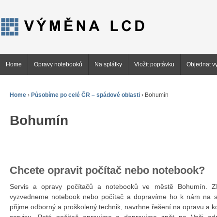
Home
Opravy notebooků
Na splátky
Vložit poptávku
Objednat vy
Home
›
Působíme po celé ČR – spádové oblasti
›
Bohumín
Bohumín
Chcete opravit počítač nebo notebook?
Servis a opravy počítačů a notebooků ve městě Bohumín.
vyzvedneme notebook nebo počítač a dopravíme ho k nám na se
přijme odborný a proškolený technik, navrhne řešení na opravu a 
servisu. Poté počítač opravíme a dopravíme zpět na Vaši ad