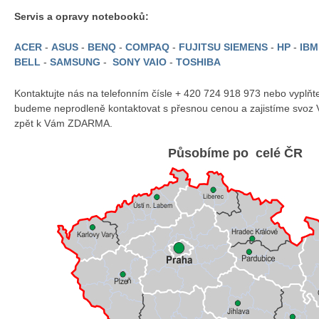
Servis a opravy notebooků:
ACER
-
ASUS
-
BENQ
-
COMPAQ
-
FUJITSU SIEMENS
-
HP
-
IB
BELL
-
SAMSUNG
-
SONY VAIO
-
TOSHIBA
Kontaktujte nás na telefonním čísle + 420 724 918 973 nebo vyplň
budeme neprodleně kontaktovat s přesnou cenou a zajistíme svoz 
zpět k Vám ZDARMA.
Působíme po celé ČR