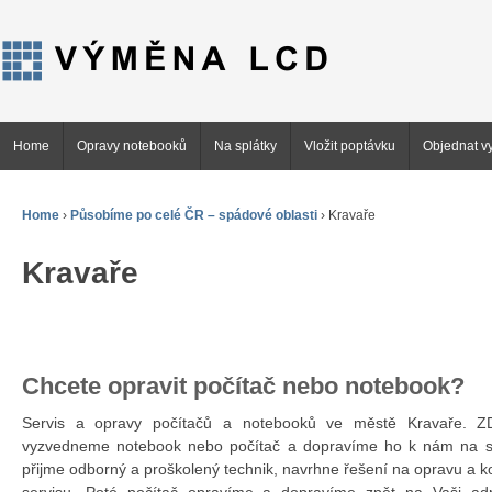
Home
Opravy notebooků
Na splátky
Vložit poptávku
Objednat vy
Home
›
Působíme po celé ČR – spádové oblasti
›
Kravaře
Kravaře
Chcete opravit počítač nebo notebook?
Servis a opravy počítačů a notebooků ve městě Kravaře.
vyzvedneme notebook nebo počítač a dopravíme ho k nám na se
přijme odborný a proškolený technik, navrhne řešení na opravu a 
servisu. Poté počítač opravíme a dopravíme zpět na Vaši ad