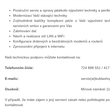
Pozáruční servis a opravy jakékoliv výpočetní techniky a perifer
Modernizaci Vaší stávající techniky
Zvýhodněné balíčky komplexní péče o Vaši výpočetní tech
servisních smluv s garancemi pro Vás
Zálohování dat
Návrh a realizace sítí LAN a WiFi
Konfigurace drátových a bezdrátových modemů a routerů
Zprovoznění připojení k internetu
Naši technickou podporu můžete kontaktovat na:
Telefonním čísle:
724 888 551 / 417
E-mailu:
servis(at)kuldasho
Osobně:
Mírové náměstí 1
V případě, že máte zájem o jiný servisní zásah nebo potřebujete po
kontaktovat.