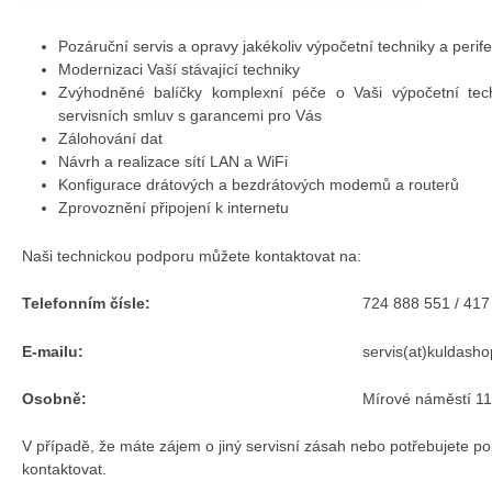
Pozáruční servis a opravy jakékoliv výpočetní techniky a perifer
Modernizaci Vaší stávající techniky
Zvýhodněné balíčky komplexní péče o Vaši výpočetní tech
servisních smluv s garancemi pro Vás
Zálohování dat
Návrh a realizace sítí LAN a WiFi
Konfigurace drátových a bezdrátových modemů a routerů
Zprovoznění připojení k internetu
Naši technickou podporu můžete kontaktovat na:
Telefonním čísle:
724 888 551 / 417
E-mailu:
servis(at)kuldasho
Osobně:
Mírové náměstí 1
V případě, že máte zájem o jiný servisní zásah nebo potřebujete po
kontaktovat.