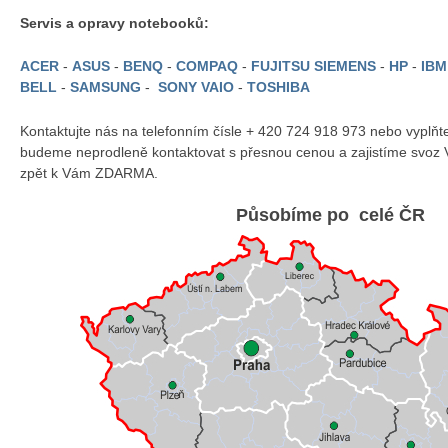
Servis a opravy notebooků:
ACER
-
ASUS
-
BENQ
-
COMPAQ
-
FUJITSU SIEMENS
-
HP
-
IB
BELL
-
SAMSUNG
-
SONY VAIO
-
TOSHIBA
Kontaktujte nás na telefonním čísle + 420 724 918 973 nebo vyplň
budeme neprodleně kontaktovat s přesnou cenou a zajistíme svoz 
zpět k Vám ZDARMA.
Působíme po celé ČR