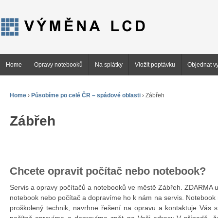
Home
Opravy notebooků
Na splátky
Vložit poptávku
Objednat vy
Home
›
Působíme po celé ČR – spádové oblasti
›
Zábřeh
Zábřeh
Chcete opravit počítač nebo notebook?
Servis a opravy počítačů a notebooků ve městě Zábřeh. ZDARMA 
notebook nebo počítač a dopravíme ho k nám na servis. Notebook 
proškolený technik, navrhne řešení na opravu a kontaktuje Vás 
počítač opravíme a dopravíme zpět na Vaši adresu.V případě, ž