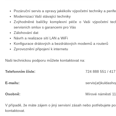
Pozáruční servis a opravy jakékoliv výpočetní techniky a perifer
Modernizaci Vaší stávající techniky
Zvýhodněné balíčky komplexní péče o Vaši výpočetní tech
servisních smluv s garancemi pro Vás
Zálohování dat
Návrh a realizace sítí LAN a WiFi
Konfigurace drátových a bezdrátových modemů a routerů
Zprovoznění připojení k internetu
Naši technickou podporu můžete kontaktovat na:
Telefonním čísle:
724 888 551 / 417
E-mailu:
servis(at)kuldasho
Osobně:
Mírové náměstí 1
V případě, že máte zájem o jiný servisní zásah nebo potřebujete po
kontaktovat.