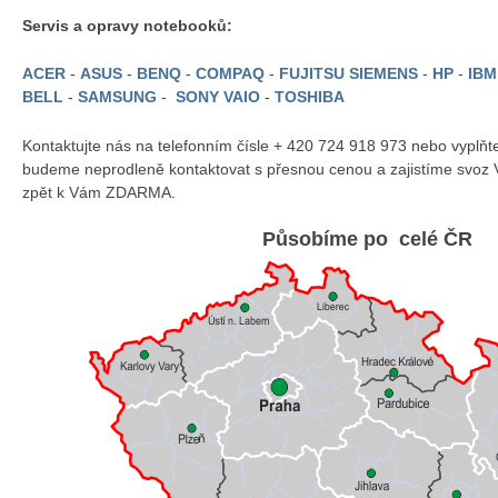
Servis a opravy notebooků:
ACER
-
ASUS
-
BENQ
-
COMPAQ
-
FUJITSU SIEMENS
-
HP
-
IB
BELL
-
SAMSUNG
-
SONY VAIO
-
TOSHIBA
Kontaktujte nás na telefonním čísle + 420 724 918 973 nebo vyplň
budeme neprodleně kontaktovat s přesnou cenou a zajistíme svoz 
zpět k Vám ZDARMA.
Působíme po celé ČR