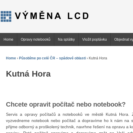
Home
Opravy notebooků
Na splátky
Vložit poptávku
Objednat vy
Home
›
Působíme po celé ČR – spádové oblasti
›
Kutná Hora
Kutná Hora
Chcete opravit počítač nebo notebook?
Servis a opravy počítačů a notebooků ve městě Kutná Hora
vyzvedneme notebook nebo počítač a dopravíme ho k nám na se
přijme odborný a proškolený technik, navrhne řešení na opravu a 
servisu. Poté počítač opravíme a dopravíme zpět na Vaši ad