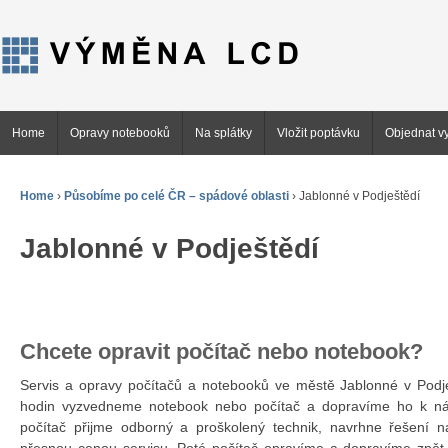
Home
Opravy notebooků
Na splátky
Vložit poptávku
Objednat vy
Home
›
Působíme po celé ČR – spádové oblasti
›
Jablonné v Podještědí
Jablonné v Podještědí
Chcete opravit počítač nebo notebook?
Servis a opravy počítačů a notebooků ve městě Jablonné v Pod
hodin vyzvedneme notebook nebo počítač a dopravíme ho k n
počítač přijme odborný a proškolený technik, navrhne řešení 
přesnou cenou servisu. Poté počítač opravíme a dopravíme zpět 