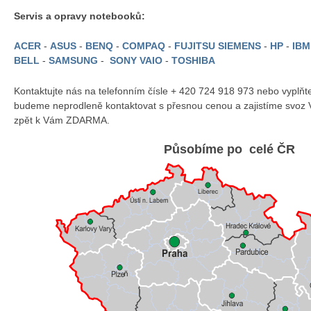
Servis a opravy notebooků:
ACER
-
ASUS
-
BENQ
-
COMPAQ
-
FUJITSU SIEMENS
-
HP
-
IB
BELL
-
SAMSUNG
-
SONY VAIO
-
TOSHIBA
Kontaktujte nás na telefonním čísle + 420 724 918 973 nebo vyplň
budeme neprodleně kontaktovat s přesnou cenou a zajistíme svoz 
zpět k Vám ZDARMA.
Působíme po celé ČR