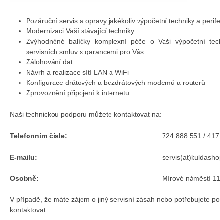
Pozáruční servis a opravy jakékoliv výpočetní techniky a perifer
Modernizaci Vaší stávající techniky
Zvýhodněné balíčky komplexní péče o Vaši výpočetní tech
servisních smluv s garancemi pro Vás
Zálohování dat
Návrh a realizace sítí LAN a WiFi
Konfigurace drátových a bezdrátových modemů a routerů
Zprovoznění připojení k internetu
Naši technickou podporu můžete kontaktovat na:
Telefonním čísle:
724 888 551 / 417
E-mailu:
servis(at)kuldasho
Osobně:
Mírové náměstí 1
V případě, že máte zájem o jiný servisní zásah nebo potřebujete po
kontaktovat.