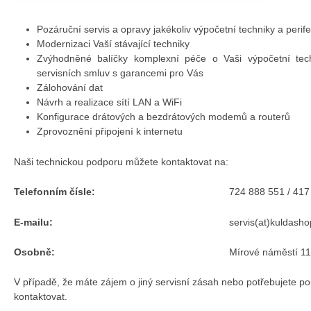
Pozáruční servis a opravy jakékoliv výpočetní techniky a perifer
Modernizaci Vaší stávající techniky
Zvýhodněné balíčky komplexní péče o Vaši výpočetní tech
servisních smluv s garancemi pro Vás
Zálohování dat
Návrh a realizace sítí LAN a WiFi
Konfigurace drátových a bezdrátových modemů a routerů
Zprovoznění připojení k internetu
Naši technickou podporu můžete kontaktovat na:
Telefonním čísle:
724 888 551 / 417
E-mailu:
servis(at)kuldasho
Osobně:
Mírové náměstí 1
V případě, že máte zájem o jiný servisní zásah nebo potřebujete po
kontaktovat.