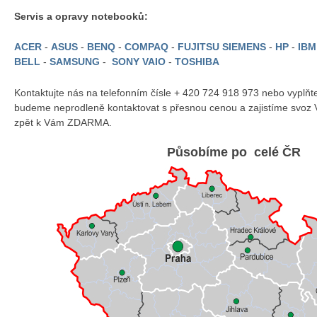
Servis a opravy notebooků:
ACER
-
ASUS
-
BENQ
-
COMPAQ
-
FUJITSU SIEMENS
-
HP
-
IB
BELL
-
SAMSUNG
-
SONY VAIO
-
TOSHIBA
Kontaktujte nás na telefonním čísle + 420 724 918 973 nebo vyplň
budeme neprodleně kontaktovat s přesnou cenou a zajistíme svoz 
zpět k Vám ZDARMA.
Působíme po celé ČR