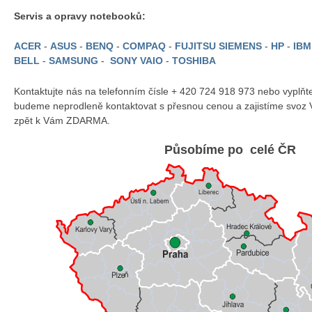
Servis a opravy notebooků:
ACER
-
ASUS
-
BENQ
-
COMPAQ
-
FUJITSU SIEMENS
-
HP
-
IB
BELL
-
SAMSUNG
-
SONY VAIO
-
TOSHIBA
Kontaktujte nás na telefonním čísle + 420 724 918 973 nebo vyplň
budeme neprodleně kontaktovat s přesnou cenou a zajistíme svoz 
zpět k Vám ZDARMA.
Působíme po celé ČR