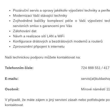
Pozáruční servis a opravy jakékoliv výpočetní techniky a perifer
Modernizaci Vaší stávající techniky
Zvýhodněné balíčky komplexní péče o Vaši výpočetní tech
servisních smluv s garancemi pro Vás
Zálohování dat
Návrh a realizace sítí LAN a WiFi
Konfigurace drátových a bezdrátových modemů a routerů
Zprovoznění připojení k internetu
Naši technickou podporu můžete kontaktovat na:
Telefonním čísle:
724 888 551 / 417
E-mailu:
servis(at)kuldasho
Osobně:
Mírové náměstí 1
V případě, že máte zájem o jiný servisní zásah nebo potřebujete po
kontaktovat.