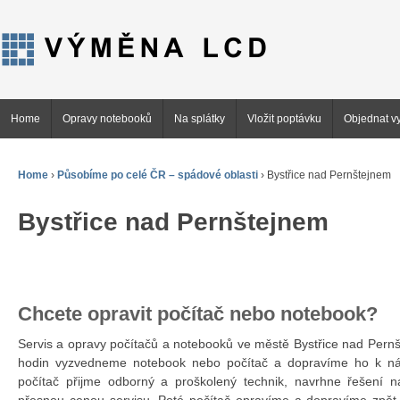
Home
Opravy notebooků
Na splátky
Vložit poptávku
Objednat vy
Home
›
Působíme po celé ČR – spádové oblasti
›
Bystřice nad Pernštejnem
Bystřice nad Pernštejnem
Chcete opravit počítač nebo notebook?
Servis a opravy počítačů a notebooků ve městě Bystřice nad Per
hodin vyzvedneme notebook nebo počítač a dopravíme ho k n
počítač přijme odborný a proškolený technik, navrhne řešení 
přesnou cenou servisu. Poté počítač opravíme a dopravíme zpět 