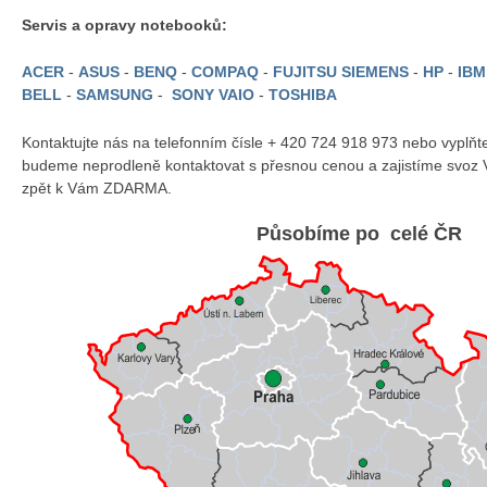
Servis a opravy notebooků:
ACER
-
ASUS
-
BENQ
-
COMPAQ
-
FUJITSU SIEMENS
-
HP
-
IB
BELL
-
SAMSUNG
-
SONY VAIO
-
TOSHIBA
Kontaktujte nás na telefonním čísle + 420 724 918 973 nebo vyplň
budeme neprodleně kontaktovat s přesnou cenou a zajistíme svoz 
zpět k Vám ZDARMA.
Působíme po celé ČR