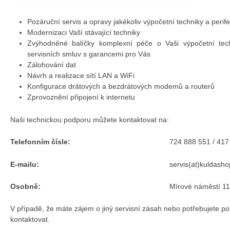
Pozáruční servis a opravy jakékoliv výpočetní techniky a perifer
Modernizaci Vaší stávající techniky
Zvýhodněné balíčky komplexní péče o Vaši výpočetní tech
servisních smluv s garancemi pro Vás
Zálohování dat
Návrh a realizace sítí LAN a WiFi
Konfigurace drátových a bezdrátových modemů a routerů
Zprovoznění připojení k internetu
Naši technickou podporu můžete kontaktovat na:
Telefonním čísle:
724 888 551 / 417
E-mailu:
servis(at)kuldasho
Osobně:
Mírové náměstí 1
V případě, že máte zájem o jiný servisní zásah nebo potřebujete po
kontaktovat.