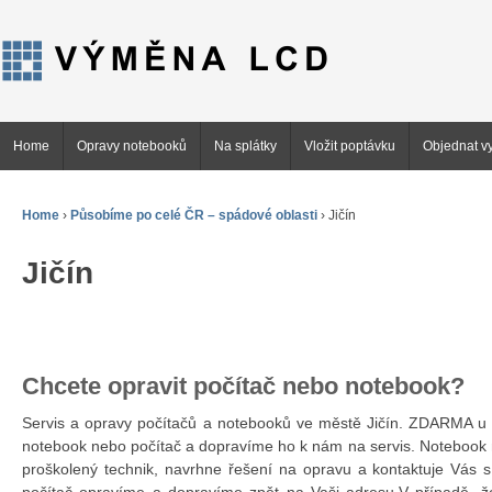
Home
Opravy notebooků
Na splátky
Vložit poptávku
Objednat vy
Home
›
Působíme po celé ČR – spádové oblasti
›
Jičín
Jičín
Chcete opravit počítač nebo notebook?
Servis a opravy počítačů a notebooků ve městě Jičín. ZDARMA 
notebook nebo počítač a dopravíme ho k nám na servis. Notebook 
proškolený technik, navrhne řešení na opravu a kontaktuje Vás 
počítač opravíme a dopravíme zpět na Vaši adresu.V případě, ž