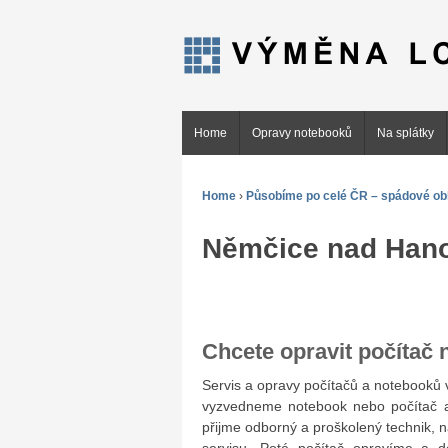
Home
Opravy notebooků
Na splátky
Home
›
Působíme po celé ČR – spádové obl
Němčice nad Han
Chcete opravit počítač
Servis a opravy počítačů a notebook
vyzvedneme notebook nebo počítač a
přijme odborný a proškolený technik, 
servisu. Poté počítač opravíme a 