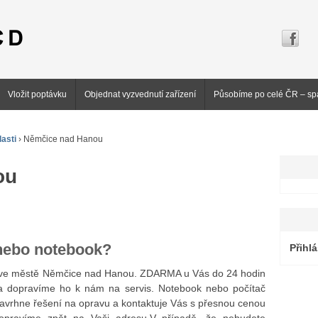
Vložit poptávku
Objednat vyzvednutí zařízení
Působíme po celé ČR – sp
asti
›
Němčice nad Hanou
ou
 nebo notebook?
Přihlá
ů ve městě Němčice nad Hanou. ZDARMA u Vás do 24 hodin
 dopravíme ho k nám na servis. Notebook nebo počítač
navrhne řešení na opravu a kontaktuje Vás s přesnou cenou
dopravíme zpět na Vaši adresu.V případě, že nebudete