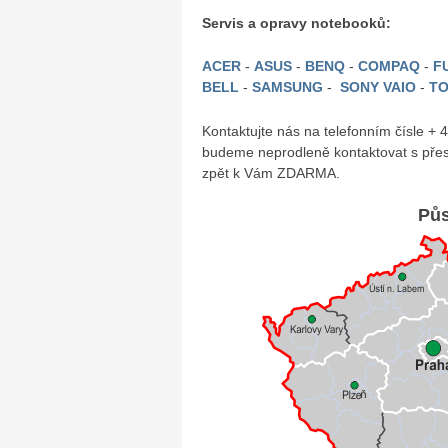
Servis a opravy notebooků:
ACER
-
ASUS
-
BENQ
-
COMPAQ
-
FU
BELL
-
SAMSUNG
-
SONY VAIO
-
TO
Kontaktujte nás na telefonním čísle +
budeme neprodleně kontaktovat s přes
zpět k Vám ZDARMA.
Půs