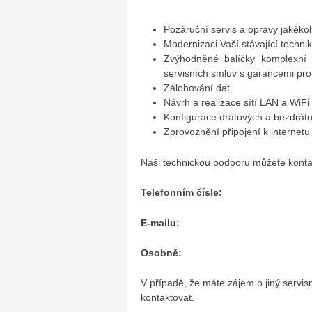
Pozáruční servis a opravy jakékoli
Modernizaci Vaší stávající techni
Zvýhodněné balíčky komplexní 
servisních smluv s garancemi pr
Zálohování dat
Návrh a realizace sítí LAN a WiFi
Konfigurace drátových a bezdrá
Zprovoznění připojení k internetu
Naši technickou podporu můžete konta
Telefonním čísle:
E-mailu:
Osobně:
V případě, že máte zájem o jiný servis
kontaktovat.