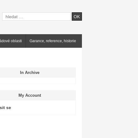
ádové oblasti
Garance, reference, historie
In Archive
My Account
sit se