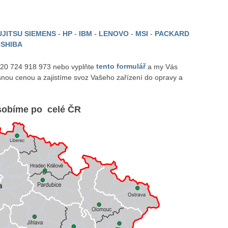
JITSU SIEMENS
-
HP
-
IBM
-
LENOVO
-
MSI
-
PACKARD
SHIBA
 420 724 918 973 nebo vyplňte
tento formulář
a my Vás
nou cenou a zajistíme svoz Vašeho zařízení do opravy a
obíme po celé ČR