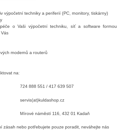
v výpočetní techniky a periferií (PC, monitory, tiskárny)
ky
péče o Vaši výpočetní techniku, síť a software formou
o Vás
tových modemů a routerů
ktovat na:
724 888 551 / 417 639 507
servis(at)kuldashop.cz
Mírové náměstí 116, 432 01 Kadaň
ní zásah nebo potřebujete pouze poradit, neváhejte nás