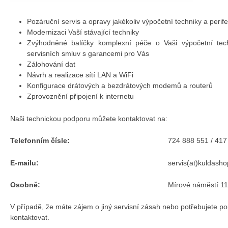
Pozáruční servis a opravy jakékoliv výpočetní techniky a perifer
Modernizaci Vaší stávající techniky
Zvýhodněné balíčky komplexní péče o Vaši výpočetní tech
servisních smluv s garancemi pro Vás
Zálohování dat
Návrh a realizace sítí LAN a WiFi
Konfigurace drátových a bezdrátových modemů a routerů
Zprovoznění připojení k internetu
Naši technickou podporu můžete kontaktovat na:
Telefonním čísle:
724 888 551 / 417
E-mailu:
servis(at)kuldasho
Osobně:
Mírové náměstí 1
V případě, že máte zájem o jiný servisní zásah nebo potřebujete po
kontaktovat.