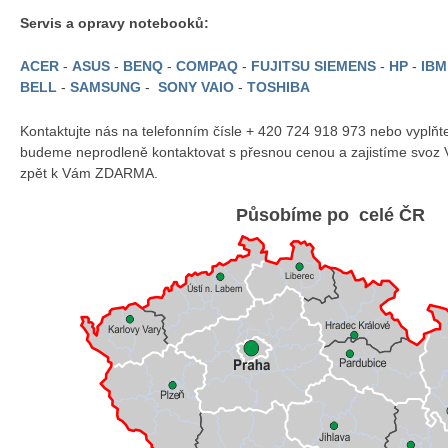
Servis a opravy notebooků:
ACER
-
ASUS
-
BENQ
-
COMPAQ
-
FUJITSU SIEMENS
-
HP
-
IB
BELL
-
SAMSUNG
-
SONY VAIO
-
TOSHIBA
Kontaktujte nás na telefonním čísle + 420 724 918 973 nebo vyplň
budeme neprodleně kontaktovat s přesnou cenou a zajistíme svoz 
zpět k Vám ZDARMA.
Působíme po celé ČR