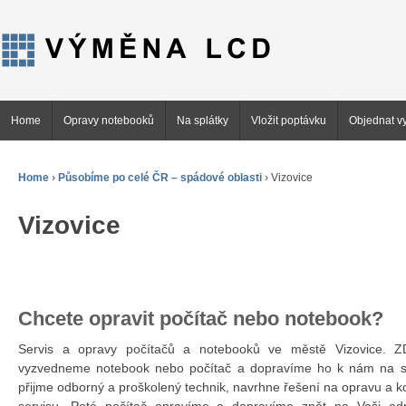
Home
Opravy notebooků
Na splátky
Vložit poptávku
Objednat vy
Home
›
Působíme po celé ČR – spádové oblasti
›
Vizovice
Vizovice
Chcete opravit počítač nebo notebook?
Servis a opravy počítačů a notebooků ve městě Vizovice.
vyzvedneme notebook nebo počítač a dopravíme ho k nám na se
přijme odborný a proškolený technik, navrhne řešení na opravu a 
servisu. Poté počítač opravíme a dopravíme zpět na Vaši ad