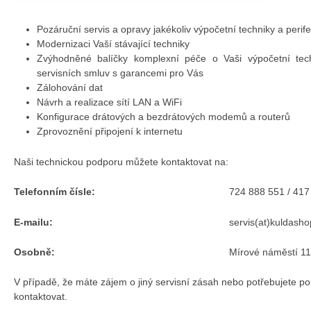
Pozáruční servis a opravy jakékoliv výpočetní techniky a perifer
Modernizaci Vaší stávající techniky
Zvýhodněné balíčky komplexní péče o Vaši výpočetní tech
servisních smluv s garancemi pro Vás
Zálohování dat
Návrh a realizace sítí LAN a WiFi
Konfigurace drátových a bezdrátových modemů a routerů
Zprovoznění připojení k internetu
Naši technickou podporu můžete kontaktovat na:
Telefonním čísle:
724 888 551 / 417
E-mailu:
servis(at)kuldasho
Osobně:
Mírové náměstí 1
V případě, že máte zájem o jiný servisní zásah nebo potřebujete po
kontaktovat.