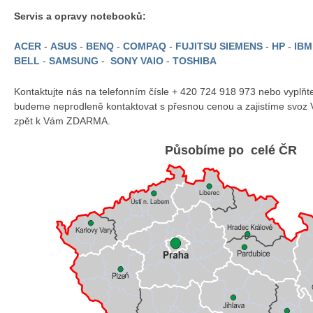
Servis a opravy notebooků:
ACER
-
ASUS
-
BENQ
-
COMPAQ
-
FUJITSU SIEMENS
-
HP
-
IB
BELL
-
SAMSUNG
-
SONY VAIO
-
TOSHIBA
Kontaktujte nás na telefonním čísle + 420 724 918 973 nebo vyplň
budeme neprodleně kontaktovat s přesnou cenou a zajistíme svoz 
zpět k Vám ZDARMA.
Působíme po celé ČR