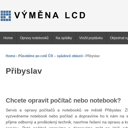
Home
Opravy notebooků
Na splátky
Vložit poptávku
Objednat vy
Home
›
Působíme po celé ČR – spádové oblasti
›
Přibyslav
Přibyslav
Chcete opravit počítač nebo notebook?
Servis a opravy počítačů a notebooků ve městě Přibyslav
vyzvedneme notebook nebo počítač a dopravíme ho k nám na se
přijme odborný a proškolený technik, navrhne řešení na opravu a 
servisu. Poté počítač opravíme a dopravíme zpět na Vaši ad