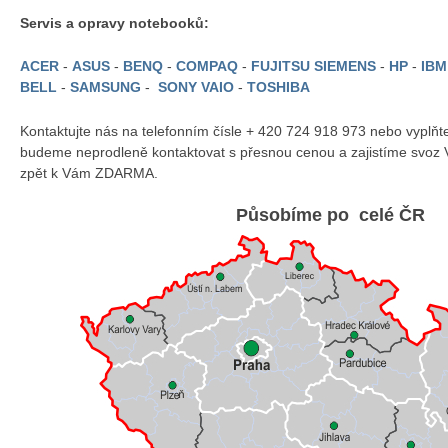
Servis a opravy notebooků:
ACER
-
ASUS
-
BENQ
-
COMPAQ
-
FUJITSU SIEMENS
-
HP
-
IB
BELL
-
SAMSUNG
-
SONY VAIO
-
TOSHIBA
Kontaktujte nás na telefonním čísle + 420 724 918 973 nebo vyplň
budeme neprodleně kontaktovat s přesnou cenou a zajistíme svoz 
zpět k Vám ZDARMA.
Působíme po celé ČR