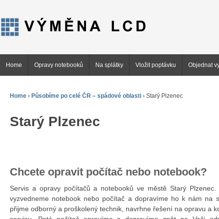
Home
Opravy notebooků
Na splátky
Vložit poptávku
Objednat vy
Home
›
Působíme po celé ČR – spádové oblasti
›
Starý Plzenec
Starý Plzenec
Chcete opravit počítač nebo notebook?
Servis a opravy počítačů a notebooků ve městě Starý Plzene
vyzvedneme notebook nebo počítač a dopravíme ho k nám na se
přijme odborný a proškolený technik, navrhne řešení na opravu a 
servisu. Poté počítač opravíme a dopravíme zpět na Vaši ad