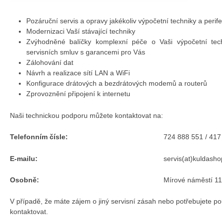
Pozáruční servis a opravy jakékoliv výpočetní techniky a perifer
Modernizaci Vaší stávající techniky
Zvýhodněné balíčky komplexní péče o Vaši výpočetní tech
servisních smluv s garancemi pro Vás
Zálohování dat
Návrh a realizace sítí LAN a WiFi
Konfigurace drátových a bezdrátových modemů a routerů
Zprovoznění připojení k internetu
Naši technickou podporu můžete kontaktovat na:
Telefonním čísle:
724 888 551 / 417
E-mailu:
servis(at)kuldasho
Osobně:
Mírové náměstí 1
V případě, že máte zájem o jiný servisní zásah nebo potřebujete po
kontaktovat.