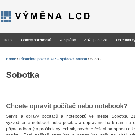
Home
Opravy notebooků
Na splátky
Vložit poptávku
Objednat vy
Home
›
Působíme po celé ČR – spádové oblasti
›
Sobotka
Sobotka
Chcete opravit počítač nebo notebook?
Servis a opravy počítačů a notebooků ve městě Sobotka.
vyzvedneme notebook nebo počítač a dopravíme ho k nám na se
přijme odborný a proškolený technik, navrhne řešení na opravu a 
servisu. Poté počítač opravíme a dopravíme zpět na Vaši ad