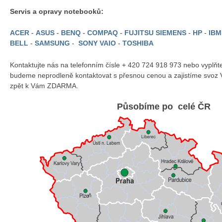
Servis a opravy notebooků:
ACER
-
ASUS
-
BENQ
-
COMPAQ
-
FUJITSU SIEMENS
-
HP
-
IB
BELL
-
SAMSUNG
-
SONY VAIO
-
TOSHIBA
Kontaktujte nás na telefonním čísle + 420 724 918 973 nebo vyplň
budeme neprodleně kontaktovat s přesnou cenou a zajistíme svoz 
zpět k Vám ZDARMA.
Působíme po celé ČR