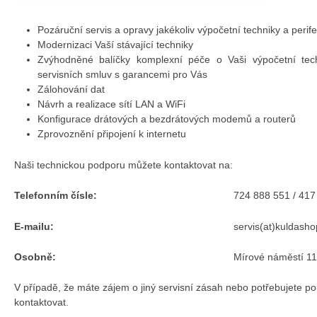
Pozáruční servis a opravy jakékoliv výpočetní techniky a perifer
Modernizaci Vaší stávající techniky
Zvýhodněné balíčky komplexní péče o Vaši výpočetní tech
servisních smluv s garancemi pro Vás
Zálohování dat
Návrh a realizace sítí LAN a WiFi
Konfigurace drátových a bezdrátových modemů a routerů
Zprovoznění připojení k internetu
Naši technickou podporu můžete kontaktovat na:
Telefonním čísle:
724 888 551 / 417
E-mailu:
servis(at)kuldasho
Osobně:
Mírové náměstí 1
V případě, že máte zájem o jiný servisní zásah nebo potřebujete po
kontaktovat.