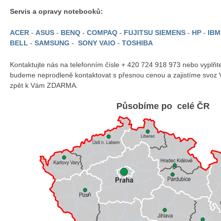
Servis a opravy notebooků:
ACER
-
ASUS
-
BENQ
-
COMPAQ
-
FUJITSU SIEMENS
-
HP
-
IB
BELL
-
SAMSUNG
-
SONY VAIO
-
TOSHIBA
Kontaktujte nás na telefonním čísle + 420 724 918 973 nebo vyplň
budeme neprodleně kontaktovat s přesnou cenou a zajistíme svoz 
zpět k Vám ZDARMA.
Působíme po celé ČR