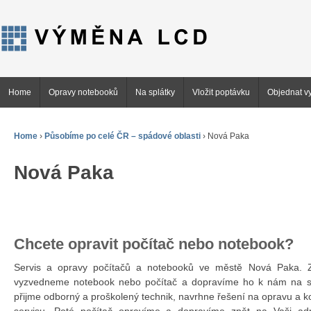
Home
Opravy notebooků
Na splátky
Vložit poptávku
Objednat vy
Home
›
Působíme po celé ČR – spádové oblasti
›
Nová Paka
Nová Paka
Chcete opravit počítač nebo notebook?
Servis a opravy počítačů a notebooků ve městě Nová Paka
vyzvedneme notebook nebo počítač a dopravíme ho k nám na se
přijme odborný a proškolený technik, navrhne řešení na opravu a 
servisu. Poté počítač opravíme a dopravíme zpět na Vaši ad