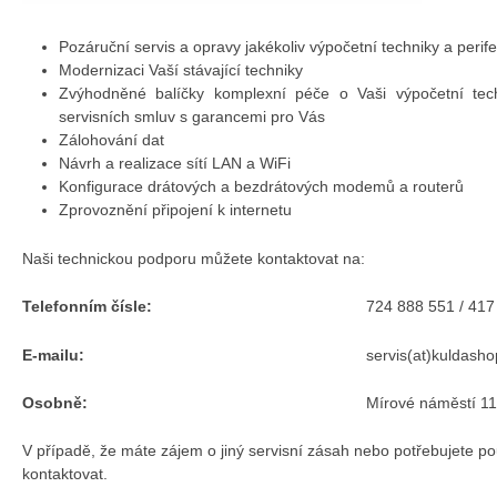
Pozáruční servis a opravy jakékoliv výpočetní techniky a perifer
Modernizaci Vaší stávající techniky
Zvýhodněné balíčky komplexní péče o Vaši výpočetní tech
servisních smluv s garancemi pro Vás
Zálohování dat
Návrh a realizace sítí LAN a WiFi
Konfigurace drátových a bezdrátových modemů a routerů
Zprovoznění připojení k internetu
Naši technickou podporu můžete kontaktovat na:
Telefonním čísle:
724 888 551 / 417
E-mailu:
servis(at)kuldasho
Osobně:
Mírové náměstí 1
V případě, že máte zájem o jiný servisní zásah nebo potřebujete po
kontaktovat.