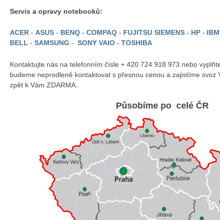
Servis a opravy notebooků:
ACER
-
ASUS
-
BENQ
-
COMPAQ
-
FUJITSU SIEMENS
-
HP
-
IB
BELL
-
SAMSUNG
-
SONY VAIO
-
TOSHIBA
Kontaktujte nás na telefonním čísle + 420 724 918 973 nebo vyplň
budeme neprodleně kontaktovat s přesnou cenou a zajistíme svoz 
zpět k Vám ZDARMA.
Působíme po celé ČR