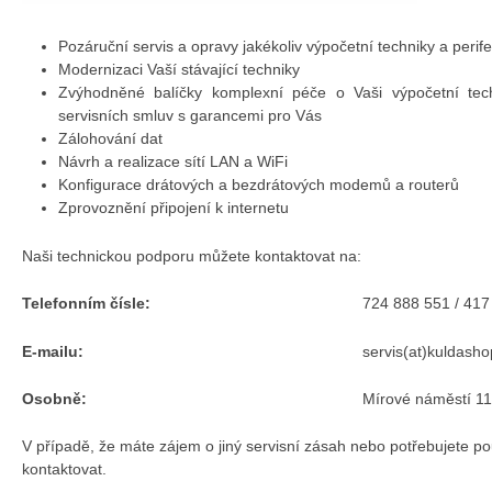
Pozáruční servis a opravy jakékoliv výpočetní techniky a perifer
Modernizaci Vaší stávající techniky
Zvýhodněné balíčky komplexní péče o Vaši výpočetní tech
servisních smluv s garancemi pro Vás
Zálohování dat
Návrh a realizace sítí LAN a WiFi
Konfigurace drátových a bezdrátových modemů a routerů
Zprovoznění připojení k internetu
Naši technickou podporu můžete kontaktovat na:
Telefonním čísle:
724 888 551 / 417
E-mailu:
servis(at)kuldasho
Osobně:
Mírové náměstí 1
V případě, že máte zájem o jiný servisní zásah nebo potřebujete po
kontaktovat.