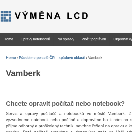
Home
Opravy notebooků
Na splátky
Vložit poptávku
Objednat vy
Home
›
Působíme po celé ČR – spádové oblasti
›
Vamberk
Vamberk
Chcete opravit počítač nebo notebook?
Servis a opravy počítačů a notebooků ve městě Vamberk.
vyzvedneme notebook nebo počítač a dopravíme ho k nám na se
přijme odborný a proškolený technik, navrhne řešení na opravu a 
servisu. Poté počítač opravíme a dopravíme zpět na Vaši ad