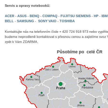
Servis a opravy notebooků:
ACER
-
ASUS
-
BENQ
-
COMPAQ
-
FUJITSU SIEMENS
-
HP
-
IB
BELL
-
SAMSUNG
-
SONY VAIO
-
TOSHIBA
Kontaktujte nás na telefonním čísle + 420 724 918 973 nebo vyplň
budeme neprodleně kontaktovat s přesnou cenou a zajistíme svoz 
zpět k Vám ZDARMA.
Působíme po celé ČR