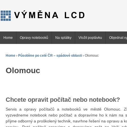
Home
Opravy notebooků
Na splátky
Vložit poptávku
Objednat vy
Home
›
Působíme po celé ČR – spádové oblasti
›
Olomouc
Olomouc
Chcete opravit počítač nebo notebook?
Servis a opravy počítačů a notebooků ve městě Olomouc.
vyzvedneme notebook nebo počítač a dopravíme ho k nám na se
přijme odborný a proškolený technik, navrhne řešení na opravu a 
servisu. Poté počítač opravíme a dopravíme zpět na Vaši ad