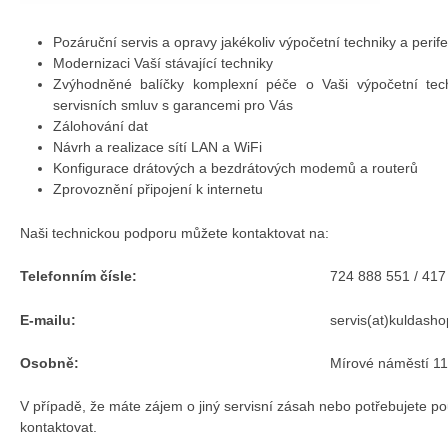
Pozáruční servis a opravy jakékoliv výpočetní techniky a perifer
Modernizaci Vaší stávající techniky
Zvýhodněné balíčky komplexní péče o Vaši výpočetní tech
servisních smluv s garancemi pro Vás
Zálohování dat
Návrh a realizace sítí LAN a WiFi
Konfigurace drátových a bezdrátových modemů a routerů
Zprovoznění připojení k internetu
Naši technickou podporu můžete kontaktovat na:
Telefonním čísle:
724 888 551 / 417
E-mailu:
servis(at)kuldasho
Osobně:
Mírové náměstí 1
V případě, že máte zájem o jiný servisní zásah nebo potřebujete po
kontaktovat.