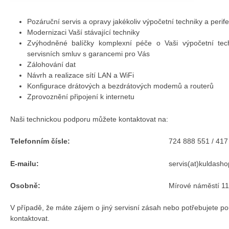
Pozáruční servis a opravy jakékoliv výpočetní techniky a perifer
Modernizaci Vaší stávající techniky
Zvýhodněné balíčky komplexní péče o Vaši výpočetní tech
servisních smluv s garancemi pro Vás
Zálohování dat
Návrh a realizace sítí LAN a WiFi
Konfigurace drátových a bezdrátových modemů a routerů
Zprovoznění připojení k internetu
Naši technickou podporu můžete kontaktovat na:
Telefonním čísle:
724 888 551 / 417
E-mailu:
servis(at)kuldasho
Osobně:
Mírové náměstí 1
V případě, že máte zájem o jiný servisní zásah nebo potřebujete po
kontaktovat.