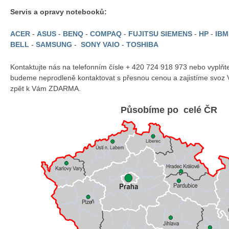
Servis a opravy notebooků:
ACER
-
ASUS
-
BENQ
-
COMPAQ
-
FUJITSU SIEMENS
-
HP
-
IB
BELL
-
SAMSUNG
-
SONY VAIO
-
TOSHIBA
Kontaktujte nás na telefonním čísle + 420 724 918 973 nebo vyplň
budeme neprodleně kontaktovat s přesnou cenou a zajistíme svoz 
zpět k Vám ZDARMA.
Působíme po celé ČR