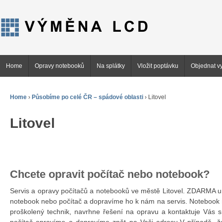
Home
Opravy notebooků
Na splátky
Vložit poptávku
Objednat vy
Home
›
Působíme po celé ČR – spádové oblasti
›
Litovel
Litovel
Chcete opravit počítač nebo notebook?
Servis a opravy počítačů a notebooků ve městě Litovel. ZDARMA 
notebook nebo počítač a dopravíme ho k nám na servis. Notebook 
proškolený technik, navrhne řešení na opravu a kontaktuje Vás 
počítač opravíme a dopravíme zpět na Vaši adresu.V případě, ž