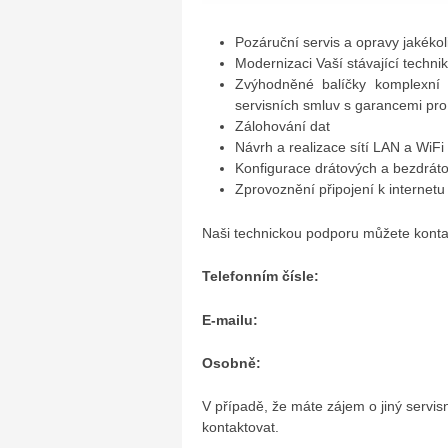
Pozáruční servis a opravy jakékoli
Modernizaci Vaší stávající techni
Zvýhodněné balíčky komplexní 
servisních smluv s garancemi pr
Zálohování dat
Návrh a realizace sítí LAN a WiFi
Konfigurace drátových a bezdrá
Zprovoznění připojení k internetu
Naši technickou podporu můžete konta
Telefonním čísle:
E-mailu:
Osobně:
V případě, že máte zájem o jiný servis
kontaktovat.