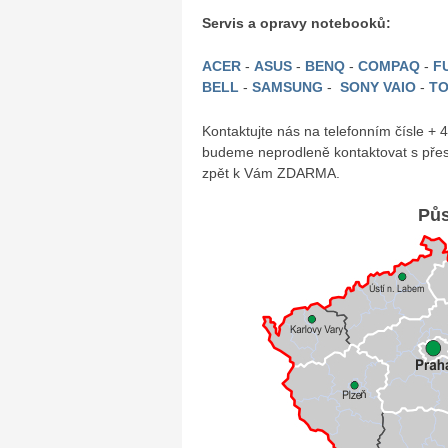
Servis a opravy notebooků:
ACER
-
ASUS
-
BENQ
-
COMPAQ
-
FU
BELL
-
SAMSUNG
-
SONY VAIO
-
TO
Kontaktujte nás na telefonním čísle +
budeme neprodleně kontaktovat s přes
zpět k Vám ZDARMA.
Půs