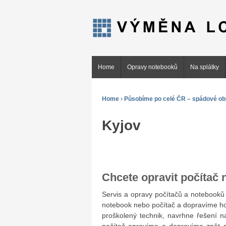
Home
Opravy notebooků
Na splátky
Home
›
Působíme po celé ČR – spádové obl
Kyjov
Chcete opravit počítač
Servis a opravy počítačů a noteboo
notebook nebo počítač a dopravíme ho
proškolený technik, navrhne řešení n
počítač opravíme a dopravíme zpět n