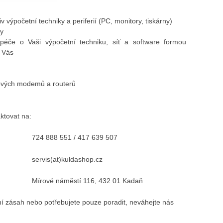
v výpočetní techniky a periferií (PC, monitory, tiskárny)
ky
péče o Vaši výpočetní techniku, síť a software formou
o Vás
tových modemů a routerů
ktovat na:
724 888 551 / 417 639 507
servis(at)kuldashop.cz
Mírové náměstí 116, 432 01 Kadaň
ní zásah nebo potřebujete pouze poradit, neváhejte nás