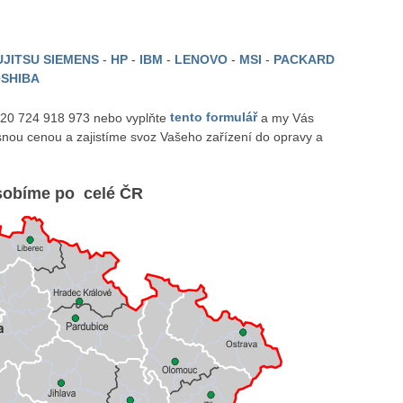
JITSU SIEMENS
-
HP
-
IBM
-
LENOVO
-
MSI
-
PACKARD
SHIBA
 420 724 918 973 nebo vyplňte
tento formulář
a my Vás
nou cenou a zajistíme svoz Vašeho zařízení do opravy a
obíme po celé ČR