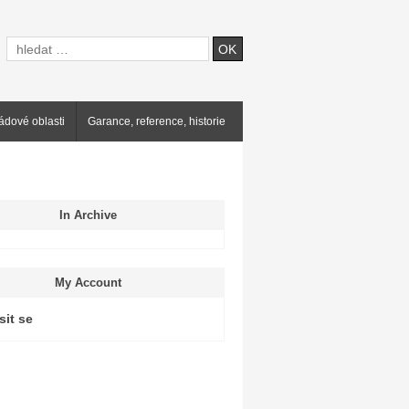
ádové oblasti
Garance, reference, historie
In Archive
My Account
sit se