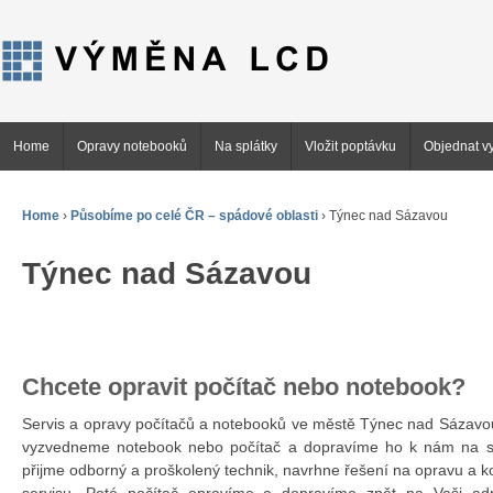
Home
Opravy notebooků
Na splátky
Vložit poptávku
Objednat vy
Home
›
Působíme po celé ČR – spádové oblasti
›
Týnec nad Sázavou
Týnec nad Sázavou
Chcete opravit počítač nebo notebook?
Servis a opravy počítačů a notebooků ve městě Týnec nad Sázav
vyzvedneme notebook nebo počítač a dopravíme ho k nám na se
přijme odborný a proškolený technik, navrhne řešení na opravu a 
servisu. Poté počítač opravíme a dopravíme zpět na Vaši ad