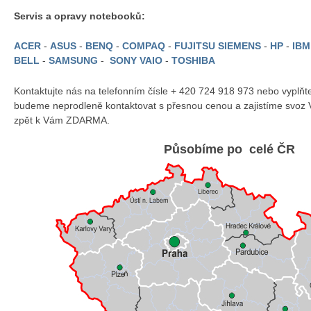
Servis a opravy notebooků:
ACER
-
ASUS
-
BENQ
-
COMPAQ
-
FUJITSU SIEMENS
-
HP
-
IB
BELL
-
SAMSUNG
-
SONY VAIO
-
TOSHIBA
Kontaktujte nás na telefonním čísle + 420 724 918 973 nebo vyplň
budeme neprodleně kontaktovat s přesnou cenou a zajistíme svoz 
zpět k Vám ZDARMA.
Působíme po celé ČR