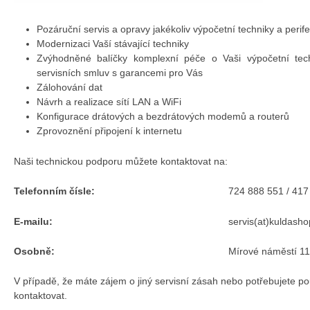
Pozáruční servis a opravy jakékoliv výpočetní techniky a perifer
Modernizaci Vaší stávající techniky
Zvýhodněné balíčky komplexní péče o Vaši výpočetní tech
servisních smluv s garancemi pro Vás
Zálohování dat
Návrh a realizace sítí LAN a WiFi
Konfigurace drátových a bezdrátových modemů a routerů
Zprovoznění připojení k internetu
Naši technickou podporu můžete kontaktovat na:
Telefonním čísle:
724 888 551 / 417
E-mailu:
servis(at)kuldasho
Osobně:
Mírové náměstí 1
V případě, že máte zájem o jiný servisní zásah nebo potřebujete po
kontaktovat.