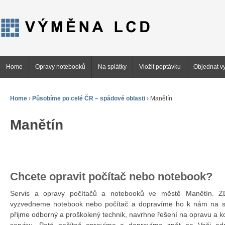
Home
Opravy notebooků
Na splátky
Vložit poptávku
Objednat vy
Home
›
Působíme po celé ČR – spádové oblasti
›
Manětín
Manětín
Chcete opravit počítač nebo notebook?
Servis a opravy počítačů a notebooků ve městě Manětín.
vyzvedneme notebook nebo počítač a dopravíme ho k nám na se
přijme odborný a proškolený technik, navrhne řešení na opravu a 
servisu. Poté počítač opravíme a dopravíme zpět na Vaši ad