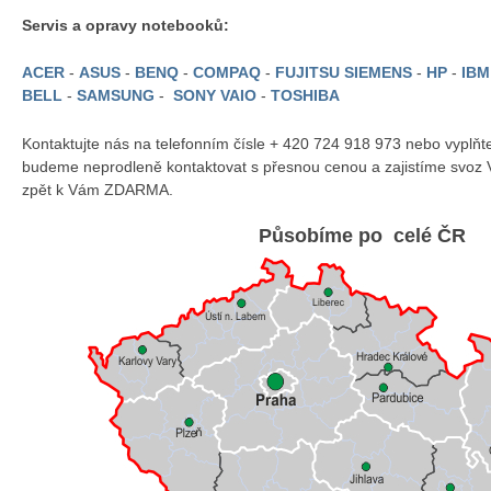
Servis a opravy notebooků:
ACER
-
ASUS
-
BENQ
-
COMPAQ
-
FUJITSU SIEMENS
-
HP
-
IB
BELL
-
SAMSUNG
-
SONY VAIO
-
TOSHIBA
Kontaktujte nás na telefonním čísle + 420 724 918 973 nebo vyplň
budeme neprodleně kontaktovat s přesnou cenou a zajistíme svoz 
zpět k Vám ZDARMA.
Působíme po celé ČR