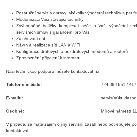
Pozáruční servis a opravy jakékoliv výpočetní techniky a perifer
Modernizaci Vaší stávající techniky
Zvýhodněné balíčky komplexní péče o Vaši výpočetní tech
servisních smluv s garancemi pro Vás
Zálohování dat
Návrh a realizace sítí LAN a WiFi
Konfigurace drátových a bezdrátových modemů a routerů
Zprovoznění připojení k internetu
Naši technickou podporu můžete kontaktovat na:
Telefonním čísle:
724 888 551 / 417
E-mailu:
servis(at)kuldasho
Osobně:
Mírové náměstí 1
V případě, že máte zájem o jiný servisní zásah nebo potřebujete po
kontaktovat.