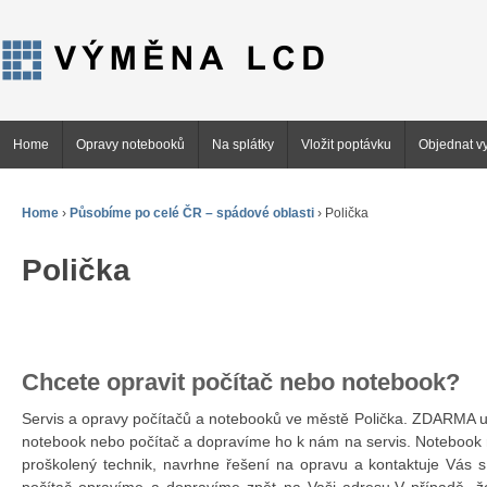
Home
Opravy notebooků
Na splátky
Vložit poptávku
Objednat vy
Home
›
Působíme po celé ČR – spádové oblasti
›
Polička
Polička
Chcete opravit počítač nebo notebook?
Servis a opravy počítačů a notebooků ve městě Polička. ZDARMA 
notebook nebo počítač a dopravíme ho k nám na servis. Notebook 
proškolený technik, navrhne řešení na opravu a kontaktuje Vás 
počítač opravíme a dopravíme zpět na Vaši adresu.V případě, ž