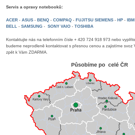
Servis a opravy notebooků:
ACER
-
ASUS
-
BENQ
-
COMPAQ
-
FUJITSU SIEMENS
-
HP
-
IB
BELL
-
SAMSUNG
-
SONY VAIO
-
TOSHIBA
Kontaktujte nás na telefonním čísle + 420 724 918 973 nebo vyplň
budeme neprodleně kontaktovat s přesnou cenou a zajistíme svoz 
zpět k Vám ZDARMA.
Působíme po celé ČR