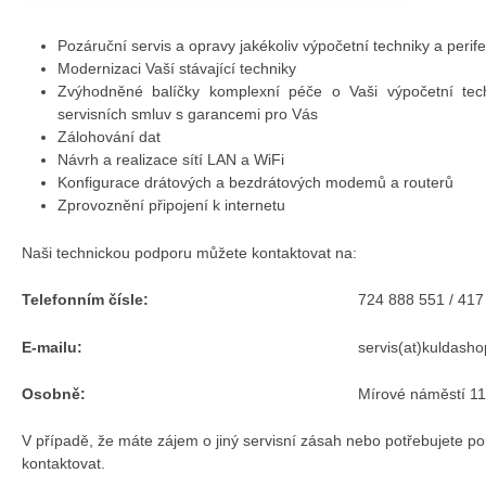
Pozáruční servis a opravy jakékoliv výpočetní techniky a perifer
Modernizaci Vaší stávající techniky
Zvýhodněné balíčky komplexní péče o Vaši výpočetní tech
servisních smluv s garancemi pro Vás
Zálohování dat
Návrh a realizace sítí LAN a WiFi
Konfigurace drátových a bezdrátových modemů a routerů
Zprovoznění připojení k internetu
Naši technickou podporu můžete kontaktovat na:
Telefonním čísle:
724 888 551 / 417
E-mailu:
servis(at)kuldasho
Osobně:
Mírové náměstí 1
V případě, že máte zájem o jiný servisní zásah nebo potřebujete po
kontaktovat.