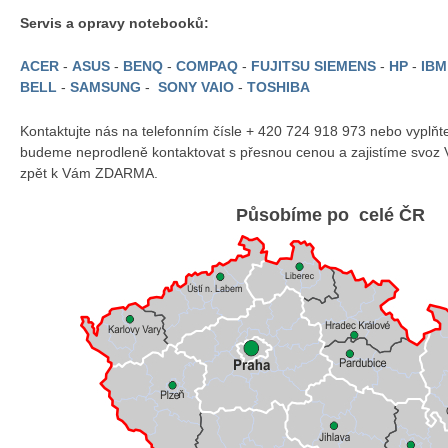
Servis a opravy notebooků:
ACER
-
ASUS
-
BENQ
-
COMPAQ
-
FUJITSU SIEMENS
-
HP
-
IB
BELL
-
SAMSUNG
-
SONY VAIO
-
TOSHIBA
Kontaktujte nás na telefonním čísle + 420 724 918 973 nebo vyplň
budeme neprodleně kontaktovat s přesnou cenou a zajistíme svoz 
zpět k Vám ZDARMA.
Působíme po celé ČR