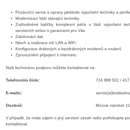
Pozáruční servis a opravy jakékoliv výpočetní techniky a perifer
Modernizaci Vaší stávající techniky
Zvýhodněné balíčky komplexní péče o Vaši výpočetní tech
servisních smluv s garancemi pro Vás
Zálohování dat
Návrh a realizace sítí LAN a WiFi
Konfigurace drátových a bezdrátových modemů a routerů
Zprovoznění připojení k internetu
Naši technickou podporu můžete kontaktovat na:
Telefonním čísle:
724 888 551 / 417
E-mailu:
servis(at)kuldasho
Osobně:
Mírové náměstí 1
V případě, že máte zájem o jiný servisní zásah nebo potřebujete po
kontaktovat.