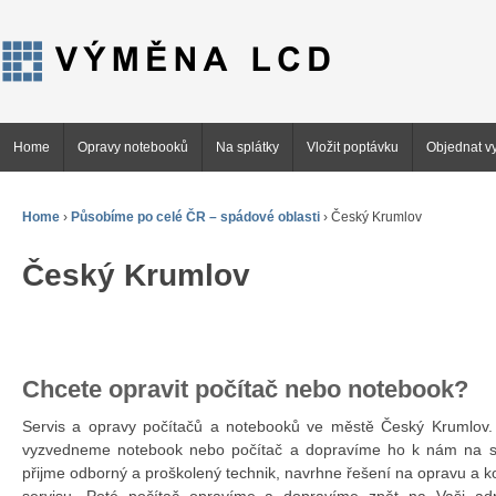
Home
Opravy notebooků
Na splátky
Vložit poptávku
Objednat vy
Home
›
Působíme po celé ČR – spádové oblasti
›
Český Krumlov
Český Krumlov
Chcete opravit počítač nebo notebook?
Servis a opravy počítačů a notebooků ve městě Český Krumlo
vyzvedneme notebook nebo počítač a dopravíme ho k nám na se
přijme odborný a proškolený technik, navrhne řešení na opravu a 
servisu. Poté počítač opravíme a dopravíme zpět na Vaši ad