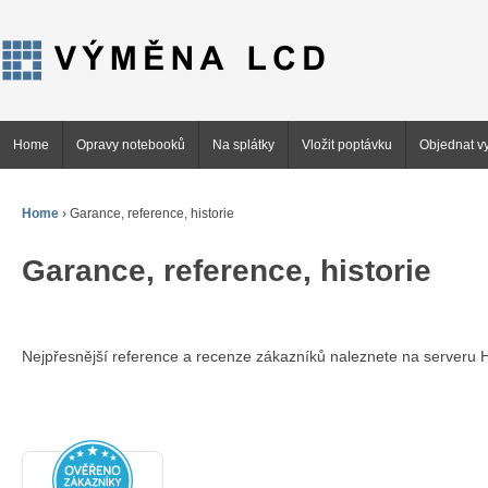
Home
Opravy notebooků
Na splátky
Vložit poptávku
Objednat vy
Home
›
Garance, reference, historie
Garance, reference, historie
Nejpřesnější reference a recenze zákazníků naleznete na server