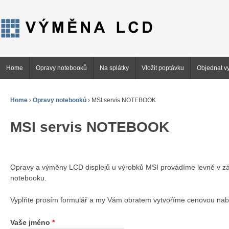
Home
Opravy notebooků
Na splátky
Vložit poptávku
Objednat vy
Home
›
Opravy notebooků
›
MSI servis NOTEBOOK
MSI servis NOTEBOOK
Opravy a výměny LCD displejů u výrobků MSI provádíme levně v závi
notebooku.
Vyplňte prosím formulář a my Vám obratem vytvoříme cenovou nab
Vaše jméno
*