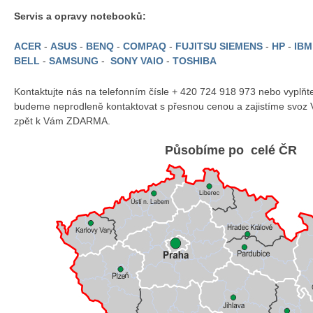
Servis a opravy notebooků:
ACER
-
ASUS
-
BENQ
-
COMPAQ
-
FUJITSU SIEMENS
-
HP
-
IB
BELL
-
SAMSUNG
-
SONY VAIO
-
TOSHIBA
Kontaktujte nás na telefonním čísle + 420 724 918 973 nebo vyplň
budeme neprodleně kontaktovat s přesnou cenou a zajistíme svoz 
zpět k Vám ZDARMA.
Působíme po celé ČR