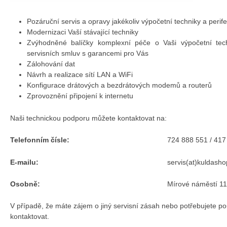
Pozáruční servis a opravy jakékoliv výpočetní techniky a perifer
Modernizaci Vaší stávající techniky
Zvýhodněné balíčky komplexní péče o Vaši výpočetní tech
servisních smluv s garancemi pro Vás
Zálohování dat
Návrh a realizace sítí LAN a WiFi
Konfigurace drátových a bezdrátových modemů a routerů
Zprovoznění připojení k internetu
Naši technickou podporu můžete kontaktovat na:
Telefonním čísle:
724 888 551 / 417
E-mailu:
servis(at)kuldasho
Osobně:
Mírové náměstí 1
V případě, že máte zájem o jiný servisní zásah nebo potřebujete po
kontaktovat.