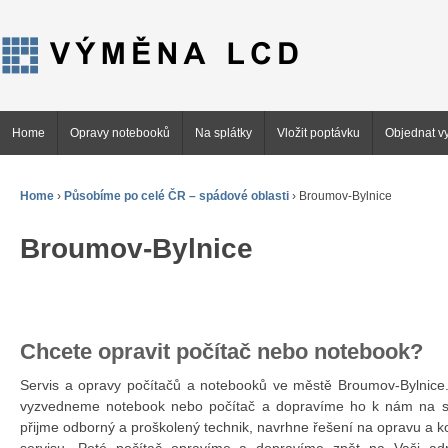
Home
Opravy notebooků
Na splátky
Vložit poptávku
Objednat vy
Home
›
Působíme po celé ČR – spádové oblasti
›
Broumov-Bylnice
Broumov-Bylnice
Chcete opravit počítač nebo notebook?
Servis a opravy počítačů a notebooků ve městě Broumov-Bylnic
vyzvedneme notebook nebo počítač a dopravíme ho k nám na se
přijme odborný a proškolený technik, navrhne řešení na opravu a 
servisu. Poté počítač opravíme a dopravíme zpět na Vaši ad