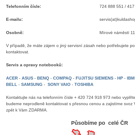
Telefonním čísle:
724 888 551 / 417
E-mailu:
servis(at)kuldasho
Osobně:
Mírové náměstí 1
V případě, že máte zájem o jiný servisní zásah nebo potřebujete po
kontaktovat.
Servis a opravy notebooků:
ACER
-
ASUS
-
BENQ
-
COMPAQ
-
FUJITSU SIEMENS
-
HP
-
IB
BELL
-
SAMSUNG
-
SONY VAIO
-
TOSHIBA
Kontaktujte nás na telefonním čísle + 420 724 918 973 nebo vyplň
budeme neprodleně kontaktovat s přesnou cenou a zajistíme svoz 
zpět k Vám ZDARMA.
Působíme po celé ČR