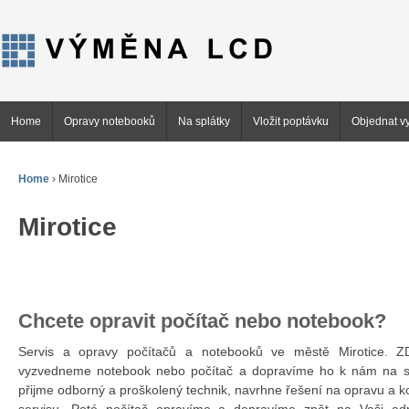
Home
Opravy notebooků
Na splátky
Vložit poptávku
Objednat vy
Home
›
Mirotice
Mirotice
Chcete opravit počítač nebo notebook?
Servis a opravy počítačů a notebooků ve městě Mirotice.
vyzvedneme notebook nebo počítač a dopravíme ho k nám na se
přijme odborný a proškolený technik, navrhne řešení na opravu a 
servisu. Poté počítač opravíme a dopravíme zpět na Vaši ad