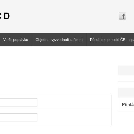
Vložit poptávku
Objednat vyzvednutí zařízení
Působíme po celé ČR – sp
Přihlá