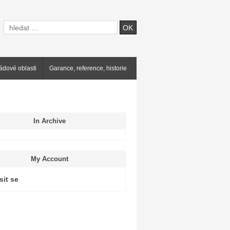
ádové oblasti
Garance, reference, historie
In Archive
My Account
sit se